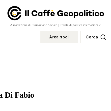
Associazione di Promozione Sociale | Rivista di politica internazionale
Cerca
Area soci
Temi
More
a Di Fabio