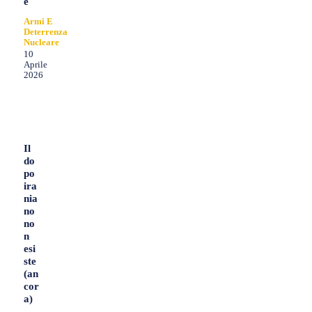
e
Armi E
Deterrenza
Nucleare
10
Aprile
2026
Il
do
po
ira
nia
no
no
n
esi
ste
(an
cor
a)