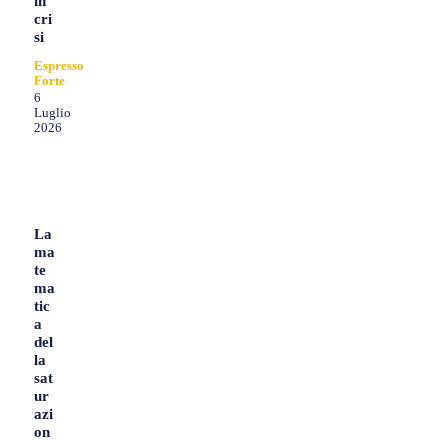
in
cri
si
Espresso
Forte
6
Luglio
2026
La
ma
te
ma
tic
a
del
la
sat
ur
azi
on