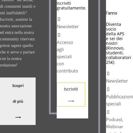
Iscriviti
di commenti inutili e
gratuitamente.
siti inaffidabili?
l'anno
Iscriviti, sostieni la
Diventa
Newsletter
nostra associazione
socio
ed entra nella nostra
della APS
e sei dei
community riservata:
Accesso
nostri
potrai sapere quello
(Rinnovo,
agli
che ti serve e parlare
studenti,
speciali
collaboratori
con la nostra
25€)
con
redazione!
contributo
Newsletter
Scopri
Iscriviti
Pubblicazion
⟶
di più
speciali
⟶
Podcast,
Webinar