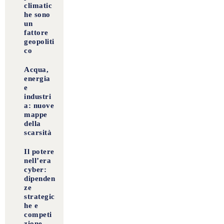
climatic
he sono
un
fattore
geopoliti
co
Acqua,
energia
e
industri
a: nuove
mappe
della
scarsità
Il potere
nell’era
cyber:
dipenden
ze
strategic
he e
competi
zione