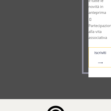
e tutte le
novità in
anteprima
Partecipazio
alla vita
associativa
Iscriviti
⟶