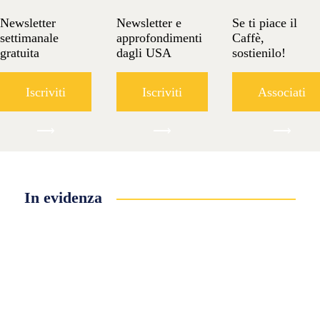
Newsletter
Newsletter e
Se ti piace il
settimanale
approfondimenti
Caffè,
gratuita
dagli USA
sostienilo!
Iscriviti
Iscriviti
Associati
⟶
⟶
⟶
In evidenza