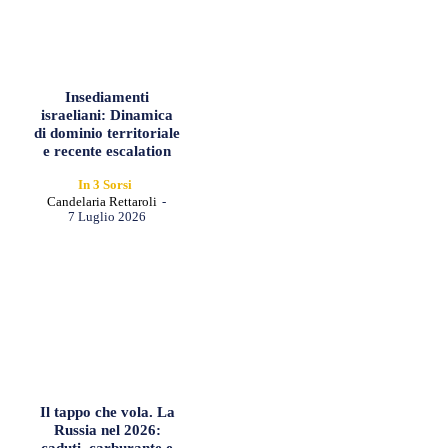
Insediamenti
israeliani: Dinamica
di dominio territoriale
e recente escalation
In 3 Sorsi
Candelaria Rettaroli
-
7 Luglio 2026
Il tappo che vola. La
Russia nel 2026:
caduti, carburante e