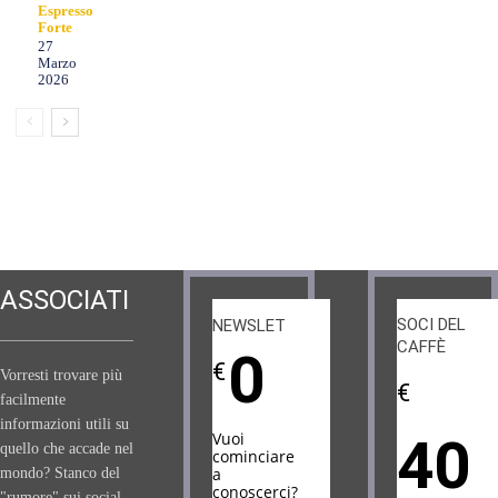
Espresso
Forte
27
Marzo
2026
ASSOCIATI
SOCI DEL
NEWSLETTER
CAFFÈ
0
€
Vorresti trovare più
€
facilmente
informazioni utili su
Vuoi
40
quello che accade nel
cominciare
a
mondo? Stanco del
conoscerci?
"rumore" sui social,