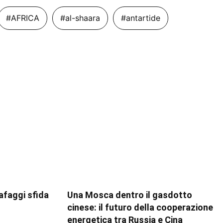
#AFRICA
#al-shaara
#antartide
rafaggi sfida
Una Mosca dentro il gasdotto
cinese: il futuro della cooperazione
energetica tra Russia e Cina