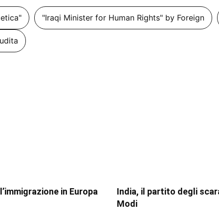
getica"
"Iraqi Minister for Human Rights" by Foreign
udita
ll’immigrazione in Europa
India, il partito degli sca
Modi