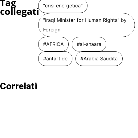
Tag
"crisi energetica"
collegati
"Iraqi Minister for Human Rights" by
Foreign
#AFRICA
#al-shaara
#antartide
#Arabia Saudita
Correlati