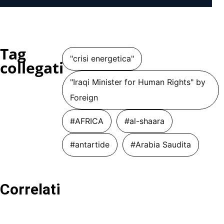
Tag
"crisi energetica"
collegati
"Iraqi Minister for Human Rights" by
Foreign
#AFRICA
#al-shaara
#antartide
#Arabia Saudita
Correlati