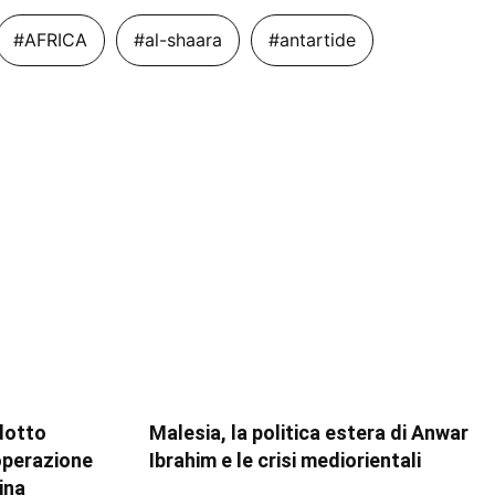
#AFRICA
#al-shaara
#antartide
dotto
Malesia, la politica estera di Anwar
ooperazione
Ibrahim e le crisi mediorientali
ina