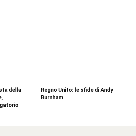
esta della
Regno Unito: le sfide di Andy
e,
Burnham
igatorio