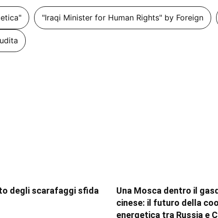
getica"
"Iraqi Minister for Human Rights" by Foreign
udita
tito degli scarafaggi sfida
Una Mosca dentro il gas
cinese: il futuro della c
energetica tra Russia e C