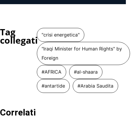
Tag
"crisi energetica"
collegati
"Iraqi Minister for Human Rights" by
Foreign
#AFRICA
#al-shaara
#antartide
#Arabia Saudita
Correlati