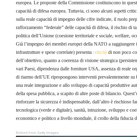
europea. Le proposte della Commissione costituiscono in ques
capacità di difesa europea. Tuttavia, ci sono alcuni aspetti criti
sulla reale capacità di impegno delle cifre indicate, il ruolo p
rafforzamento “federale” delle capacità di difesa, il rischio di 
politica dell’Unione (coesione territoriale e sociale, welfare, oc
Già l’impegno dei membri europei della NATO a raggiungere il 
infrastrutture e spese correlate) presenta
criticità
di non poco con
dell’obiettivo, quanto a coerenza di visione strategica (persist
vari Paesi, dipendenza dalle forniture USA, assenza di reale 
di riarmo dell’UE ripropongono interventi prevalentemente su b
una reale integrazione e allo sviluppo di capacità produttive 
della spesa pubblica, a scapito di altre poste di bilancio. Quest
rinforzare la sicurezza è indispensabile, dall’altro è rischioso f
tecnologica (verde e digitale), sanità, istruzione, sviluppo e co
economico e politico a livello mondiale, il crollo della fiduci
Embed from Getty Images