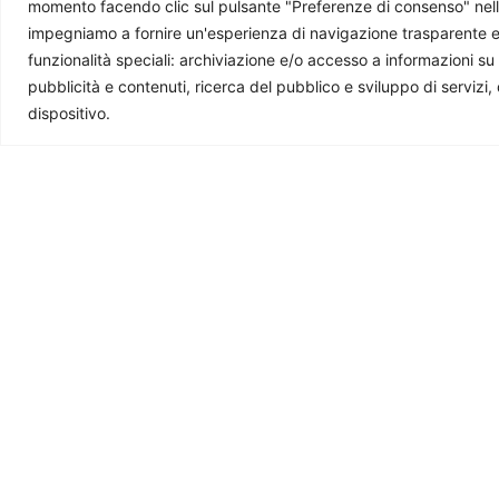
momento facendo clic sul pulsante "Preferenze di consenso" nella 
impegniamo a fornire un'esperienza di navigazione trasparente e sic
funzionalità speciali: archiviazione e/o accesso a informazioni su
pubblicità e contenuti, ricerca del pubblico e sviluppo di servizi,
Ti potrebbe interessare
dispositivo.
Regno Unito: le sfide di Andy
La realtà 
Burnham
Paolo Pellegrin
Davide Tentori
-
4 Agosto 2026