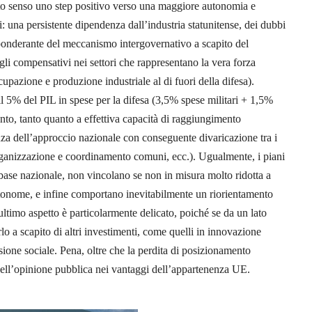
to senso uno step positivo verso una maggiore autonomia e
ci: una persistente dipendenza dall’industria statunitense, dei dubbi
reponderante del meccanismo intergovernativo a scapito del
tagli compensativi nei settori che rappresentano la vera forza
cupazione e produzione industriale al di fuori della difesa).
5% del PIL in spese per la difesa (3,5% spese militari + 1,5%
to, tanto quanto a effettiva capacità di raggiungimento
enza dell’approccio nazionale con conseguente divaricazione tra i
organizzazione e coordinamento comuni, ecc.). Ugualmente, i piani
ase nazionale, non vincolano se non in misura molto ridotta a
autonome, e infine comportano inevitabilmente un riorientamento
’ultimo aspetto è particolarmente delicato, poiché se da un lato
arlo a scapito di altri investimenti, come quelli in innovazione
esione sociale. Pena, oltre che la perdita di posizionamento
a dell’opinione pubblica nei vantaggi dell’appartenenza UE.