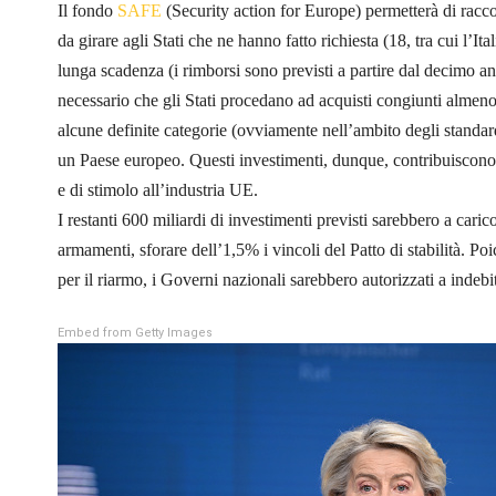
Il fondo
SAFE
(Security action for Europe) permetterà di raccog
da girare agli Stati che ne hanno fatto richiesta (18, tra cui l’Ita
lunga scadenza (i rimborsi sono previsti a partire dal decimo a
necessario che gli Stati procedano ad acquisti congiunti almeno
alcune definite categorie (ovviamente nell’ambito degli standa
un Paese europeo. Questi investimenti, dunque, contribuiscono
e di stimolo all’industria UE.
I restanti 600 miliardi di investimenti previsti sarebbero a caric
armamenti, sforare dell’1,5% i vincoli del Patto di stabilità. P
per il riarmo, i Governi nazionali sarebbero autorizzati a indebi
Embed from Getty Images