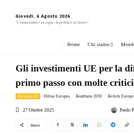
Giovedì, 6 Agosto 2026
"L'imparzialità è un sogno, la probità è un dovere"
Home
Chi siamo
Mond
Gli investimenti UE per la di
primo passo con molte critici
Parliamo di
Difesa Europea
Readiness 2030
ReArm Europe
27 Ottobre 2025
Paolo P
Share