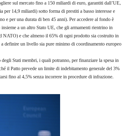
liere sul mercato fino a 150 miliardi di euro, garantiti dall’UE,
lia per 14,9 miliardi) sotto forma di prestiti a basso interesse e
nno e per una durata di ben 45 anni). Per accedere al fondo è
 insieme a un altro Stato UE, che gli armamenti rientrino in
rd NATO) e che almeno il 65% di ogni prodotto sia costruito in
 a definire un livello sia pure minimo di coordinamento europeo
o degli Stati membri, i quali potranno, per finanziare la spesa in
oiché il Patto prevede un limite di indebitamento generale del 3%
tarsi fino al 4,5% senza incorrere in procedure di infrazione.