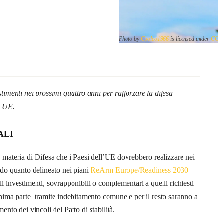
Photo by
Cooleo1966
is licensed under
CC
menti nei prossimi quattro anni per rafforzare la difesa
i UE.
ALI
 materia di Difesa che i Paesi dell’UE dovrebbero realizzare nei
do quanto delineato nei piani
ReArm Europe/Readiness 2030
li investimenti, sovrapponibili o complementari a quelli richiesti
nima parte tramite indebitamento comune e per il resto saranno a
ento dei vincoli del Patto di stabilità.