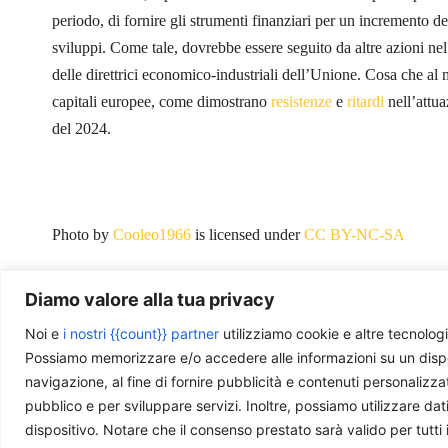
periodo, di fornire gli strumenti finanziari per un incremento d
sviluppi. Come tale, dovrebbe essere seguito da altre azioni ne
delle direttrici economico-industriali dell’Unione. Cosa che al
capitali europee, come dimostrano
resistenze
e
ritardi
nell’attua
del 2024.
Photo by
Cooleo1966
is licensed under
CC BY-NC-SA
Diamo valore alla tua privacy
Noi e
i nostri {{count}} partner
utilizziamo cookie e altre tecnologi
Ti piace quello che facciamo?
Possiamo memorizzare e/o accedere alle informazioni su un disposit
navigazione, al fine di fornire pubblicità e contenuti personalizza
La nostra redazione è composta da giovani professi
pubblico e per sviluppare servizi. Inoltre, possiamo utilizzare dat
dispositivo. Notare che il consenso prestato sarà valido per tutti 
questa rivista. Se ti è utile e ti interessa quello che 