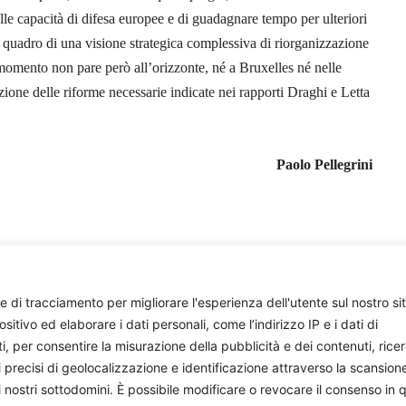
elle capacità di difesa europee e di guadagnare tempo per ulteriori
l quadro di una visione strategica complessiva di riorganizzazione
 momento non pare però all’orizzonte, né a Bruxelles né nelle
zione delle riforme necessarie indicate nei rapporti Draghi e Letta
Paolo Pellegrini
e di tracciamento per migliorare l'esperienza dell'utente sul nostro si
ivo ed elaborare i dati personali, come l’indirizzo IP e i dati di
ti, per consentire la misurazione della pubblicità e dei contenuti, rice
onisti e appassionati che si impegnano volontariamente a 
i precisi di geolocalizzazione e identificazione attraverso la scansion
i nostri sottodomini. È possibile modificare o revocare il consenso in q
facciamo, sostienici: costa quanto un paio di caffè al mese.