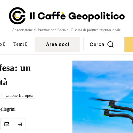
Associazione di Promozione Sociale | Rivista di politica internazionale
Cerca
Area soci
o
Temi
fesa: un
tà
Unione Europea
ellegrini