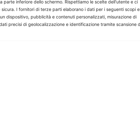
parte inferiore dello schermo. Rispettiamo le scelte dell'utente e ci
ura. I fornitori di terze parti elaborano i dati per i seguenti scopi e
 un dispositivo, pubblicità e contenuti personalizzati, misurazione di
 dati precisi di geolocalizzazione e identificazione tramite scansione 
dell’immigrazione in Europa
L’Irlanda assume la preside
turno del Consiglio dell’Un
i
-
3 Agosto 2026
Europea
Giorgio Fioravanti
-
27 Luglio 2026