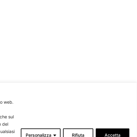
to web.
rche sul
Associati
produrre
e del
ualsiasi
Personalizza
Rifiuta
Accetta