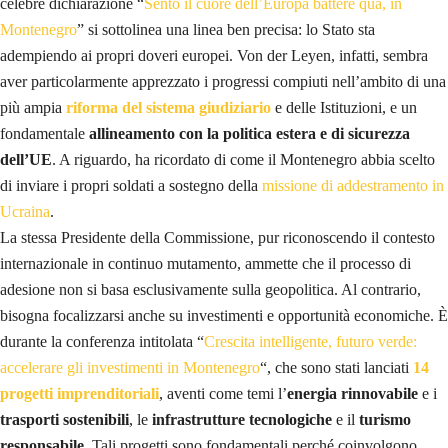
celebre dichiarazione “
Sento il cuore dell’Europa battere qua, in
Montenegro
” si sottolinea una linea ben precisa: lo Stato sta
adempiendo ai propri doveri europei. Von der Leyen, infatti, sembra
aver particolarmente apprezzato i progressi compiuti nell’ambito di una
più ampia
riforma del sistema giudiziario
e delle Istituzioni, e un
fondamentale
allineamento con la politica estera e di sicurezza
dell’UE
. A riguardo, ha ricordato di come il Montenegro abbia scelto
di inviare i propri soldati a sostegno della
missione di addestramento in
Ucraina
.
La stessa Presidente della Commissione, pur riconoscendo il contesto
internazionale in continuo mutamento, ammette che il processo di
adesione non si basa esclusivamente sulla geopolitica. Al contrario,
bisogna focalizzarsi anche su investimenti e opportunità economiche. È
durante la conferenza intitolata “
Crescita intelligente, futuro verde:
accelerare gli investimenti in Montenegro
“, che sono stati lanciati
14
progetti imprenditoriali
, aventi come temi l’
energia rinnovabile
e i
trasporti sostenibili
, le
infrastrutture tecnologiche
e il
turismo
responsabile
. Tali progetti sono fondamentali perché coinvolgono