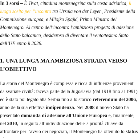
In 3 sorsi
–
È Tivat, cittadina montenegrina sulla costa adriatica,
il
luogo scelto per l’incontro
tra Ursula von der Leyen, Presidente della
Commissione europea, e Milojko Spajić, Primo Ministro del
Montenegro. Al centro dell’incontro l’ambizioso progetto di adesione
dello Stato balcanico, desideroso di diventare il ventottesimo Stato
dell’UE entro il 2028.
1. UNA LUNGA MA AMBIZIOSA STRADA VERSO
L’OBIETTIVO
La storia del Montenegro è complessa e ricca di influenze provenienti
da svariate civiltà: faceva parte della Jugoslavia (dal 1918 fino al 1991)
ed è stato poi legato alla Serbia fino allo storico
referendum del 2006
,
anno della sua effettiva
indipendenza
. Nel
2008
il nuovo Stato ha
presentato
domanda di adesione all’Unione Europea
e, finalmente,
nel
2010
, in seguito all’individuazione delle 7 priorità chiave da
affrontare per l’avvio dei negoziati, il Montenegro ha ottenuto lo
status