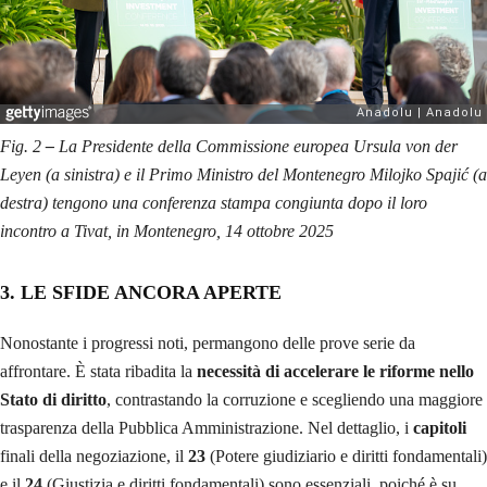
Fig. 2
–
La Presidente della Commissione europea Ursula von der
Leyen (a sinistra) e il Primo Ministro del Montenegro Milojko Spajić (a
destra) tengono una conferenza stampa congiunta dopo il loro
incontro a Tivat, in Montenegro, 14 ottobre 2025
3. LE SFIDE ANCORA APERTE
Nonostante i progressi noti, permangono delle prove serie da
affrontare. È stata ribadita la
necessità di accelerare le riforme nello
Stato di diritto
, contrastando la corruzione e scegliendo una maggiore
trasparenza della Pubblica Amministrazione. Nel dettaglio, i
capitoli
finali della negoziazione, il
23
(Potere giudiziario e diritti fondamentali)
e il
24
(Giustizia e diritti fondamentali) sono essenziali, poiché è su