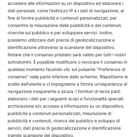
accedere alle informazioni su un dispositivo ed elaborare i
Paolo Pellegrini
-
3 Agosto 2026
dati personali, come l’indirizzo IP e i dati di navigazione, al
fine di fornire pubblicità e contenuti personalizzati, per
consentire la misurazione della pubblicità e dei contenuti,
ricerche sul pubblico e per sviluppare servizi. Inoltre,
possiamo utilizzare dati precisi di geolocalizzazione e
identificazione attraverso la scansione del dispositivo.
Notare che il consenso prestato sarà valido per tutti i nostri
sottodomini. È possibile modificare o revocare il consenso in
qualsiasi momento facendo clic sul pulsante "Preferenze di
consenso" nella parte inferiore dello schermo. Rispettiamo le
scelte dell'utente e ci impegniamo a fornire un'esperienza di
L’Irlanda assume la presidenza di turno del Consiglio
navigazione trasparente e sicura. I fornitori di terze parti
dell’Unione Europea
elaborano i dati per i seguenti scopi e funzionalità speciali:
Giorgio Fioravanti
-
27 Luglio 2026
archiviazione e/o accesso a informazioni su un dispositivo,
pubblicità e contenuti personalizzati, misurazione di
pubblicità e contenuti, ricerca del pubblico e sviluppo di
servizi, dati precisi di geolocalizzazione e identificazione
tramite scansione del dispositivo.