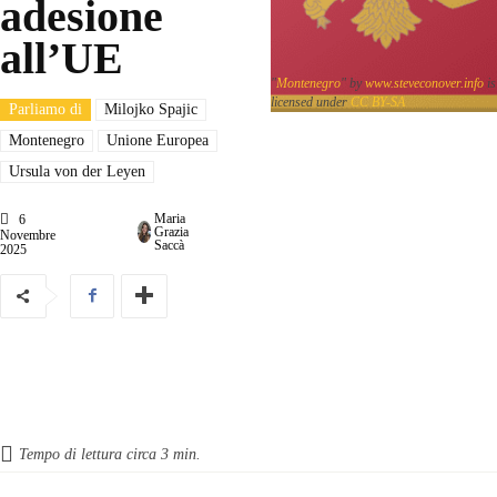
adesione
all’UE
"
Montenegro
" by
www.steveconover.info
is
licensed under
CC BY-SA
Parliamo di
Milojko Spajic
Montenegro
Unione Europea
Ursula von der Leyen
Maria
6
Grazia
Novembre
Saccà
2025
Tempo di lettura circa
3
min.