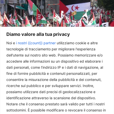
Diamo valore alla tua privacy
Noi e
i nostri {{count}} partner
utilizziamo cookie e altre
tecnologie di tracciamento per migliorare l'esperienza
dell'utente sul nostro sito web. Possiamo memorizzare e/o
Sahara Occidentale: cambia la diplomazia, non il conflitto
accedere alle informazioni su un dispositivo ed elaborare i
Florjn Recchia
-
28 Luglio 2026
dati personali, come l’indirizzo IP e i dati di navigazione, al
fine di fornire pubblicità e contenuti personalizzati, per
consentire la misurazione della pubblicità e dei contenuti,
ricerche sul pubblico e per sviluppare servizi. Inoltre,
possiamo utilizzare dati precisi di geolocalizzazione e
identificazione attraverso la scansione del dispositivo.
Notare che il consenso prestato sarà valido per tutti i nostri
sottodomini. È possibile modificare o revocare il consenso in