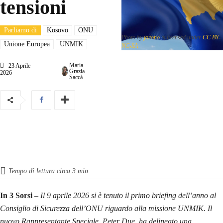
tensioni
Parliamo di
Kosovo
ONU
Photo by
jorono
is licensed under
CC BY-
Unione Europea
UNMIK
NC-SA
Maria
23 Aprile
Grazia
2026
Saccà
Tempo di lettura circa
3
min.
In 3 Sorsi
–
Il 9 aprile 2026 si è tenuto il primo briefing dell’anno al
Consiglio di Sicurezza dell’ONU riguardo alla missione UNMIK. Il
nuovo Rappresentante Speciale, Peter Due, ha delineato una