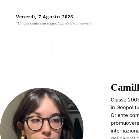
Venerdì, 7 Agosto 2026
"L'imparzialità è un sogno, la probità è un dovere"
Home
Chi siamo
Mondo
Camil
Classe 2003
in Geopoliti
Oriente con
promuovere 
internaziona
dei diversi 