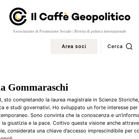
Associazione di Promozione Sociale | Rivista di politica internazionale
Cerca
Area soci
Temi
More
la Gommaraschi
, sto completando la laurea magistrale in Scienze Storiche
ca e studi governativi. Ho sviluppato un forte interesse per
temporaneo. Sono convinta che la conoscenza e un’informa
la giustizia e la pace. Coltivo questa visione anche attrave
le, considerata una chiave d’accesso imprescindibile per co
popoli.