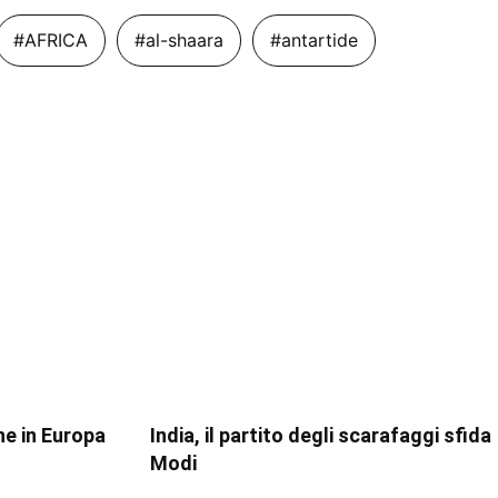
#AFRICA
#al-shaara
#antartide
ne in Europa
India, il partito degli scarafaggi sfida
Modi