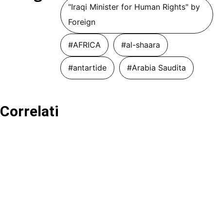
"Iraqi Minister for Human Rights" by
Foreign
#AFRICA
#al-shaara
#antartide
#Arabia Saudita
Correlati