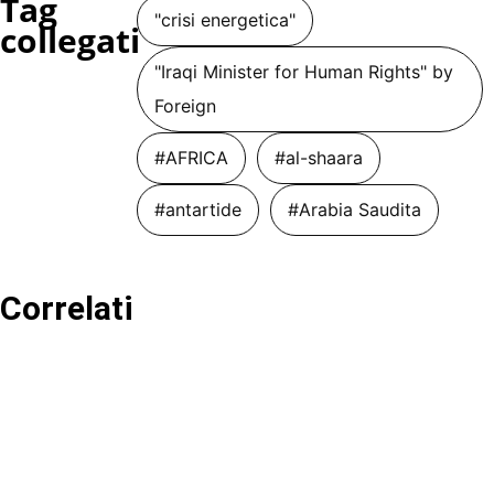
Tag
"crisi energetica"
collegati
"Iraqi Minister for Human Rights" by
Foreign
#AFRICA
#al-shaara
#antartide
#Arabia Saudita
Correlati