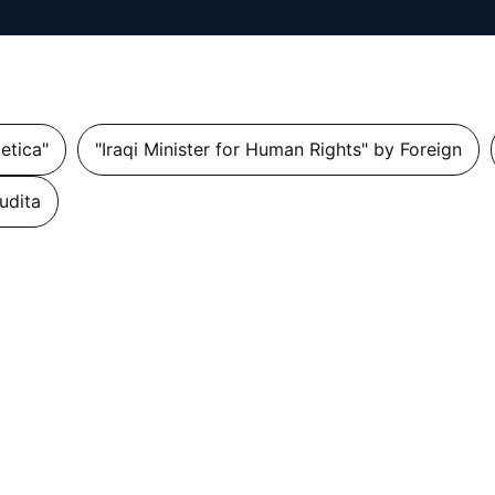
getica"
"Iraqi Minister for Human Rights" by Foreign
udita