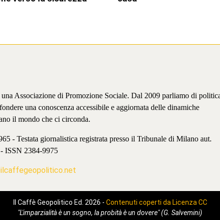
è una Associazione di Promozione Sociale. Dal 2009 parliamo di politic
iffondere una conoscenza accessibile e aggiornata delle dinamiche
ano il mondo che ci circonda.
 - Testata giornalistica registrata presso il Tribunale di Milano aut.
 - ISSN 2384-9975
lcaffegeopolitico.net
Il Caffè Geopolitico Ed. 2026 -
Contenuti coperti da Licenza CC
"L'imparzialità è un sogno, la probità è un dovere" (G. Salvemini)