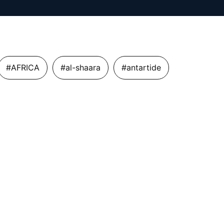
#AFRICA
#al-shaara
#antartide