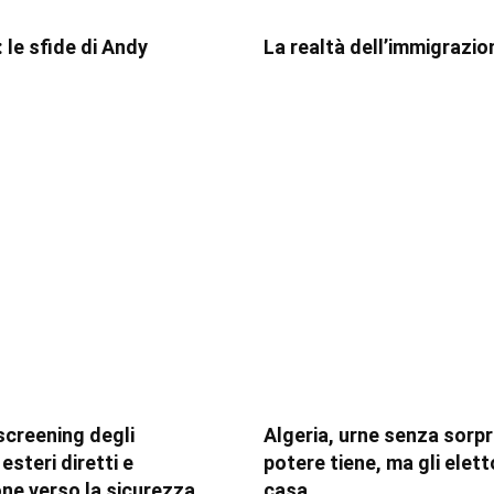
 le sfide di Andy
La realtà dell’immigrazio
 screening degli
Algeria, urne senza sorpre
esteri diretti e
potere tiene, ma gli elett
one verso la sicurezza
casa