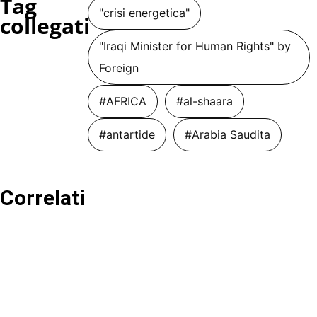
Tag
"crisi energetica"
collegati
"Iraqi Minister for Human Rights" by
Foreign
#AFRICA
#al-shaara
#antartide
#Arabia Saudita
Correlati