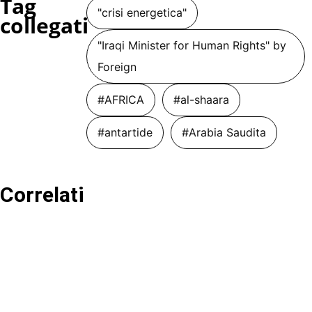
Tag
"crisi energetica"
collegati
"Iraqi Minister for Human Rights" by
Foreign
#AFRICA
#al-shaara
#antartide
#Arabia Saudita
Correlati