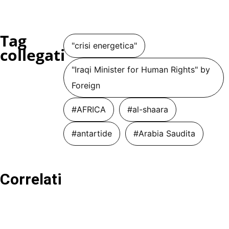
Tag
"crisi energetica"
collegati
"Iraqi Minister for Human Rights" by
Foreign
#AFRICA
#al-shaara
#antartide
#Arabia Saudita
Correlati