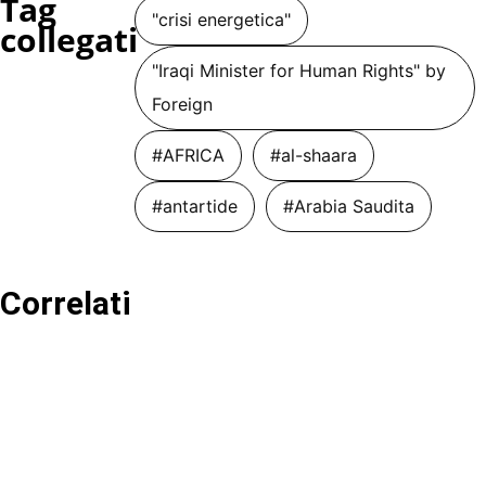
Tag
"crisi energetica"
collegati
"Iraqi Minister for Human Rights" by
Foreign
#AFRICA
#al-shaara
#antartide
#Arabia Saudita
Correlati