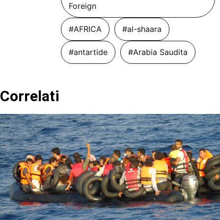
Foreign
#AFRICA
#al-shaara
#antartide
#Arabia Saudita
Correlati