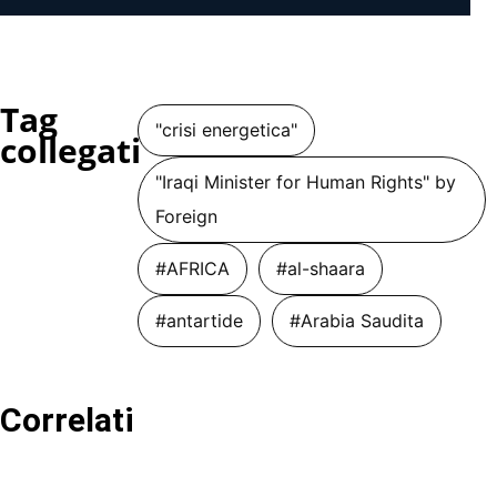
Tag
"crisi energetica"
collegati
"Iraqi Minister for Human Rights" by
Foreign
#AFRICA
#al-shaara
#antartide
#Arabia Saudita
Correlati