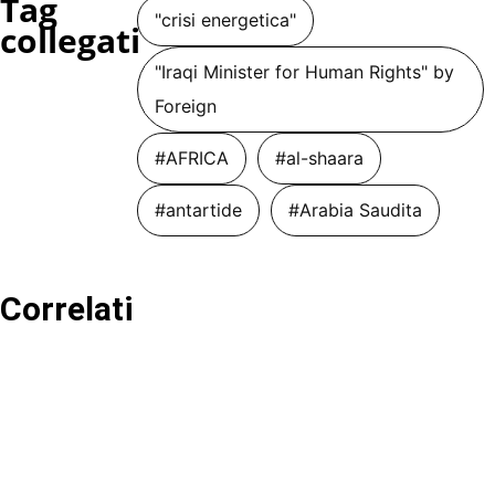
Tag
"crisi energetica"
collegati
"Iraqi Minister for Human Rights" by
Foreign
#AFRICA
#al-shaara
#antartide
#Arabia Saudita
Correlati