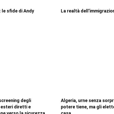
 le sfide di Andy
La realtà dell’immigrazio
 screening degli
Algeria, urne senza sorpre
esteri diretti e
potere tiene, ma gli elett
one verso la sicurezza
casa