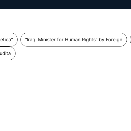
getica"
"Iraqi Minister for Human Rights" by Foreign
udita