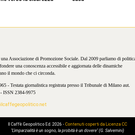
è una Associazione di Promozione Sociale. Dal 2009 parliamo di politic
iffondere una conoscenza accessibile e aggiornata delle dinamiche
ano il mondo che ci circonda.
 - Testata giornalistica registrata presso il Tribunale di Milano aut.
 - ISSN 2384-9975
lcaffegeopolitico.net
Il Caffè Geopolitico Ed. 2026 -
Contenuti coperti da Licenza CC
"L'imparzialità è un sogno, la probità è un dovere" (G. Salvemini)