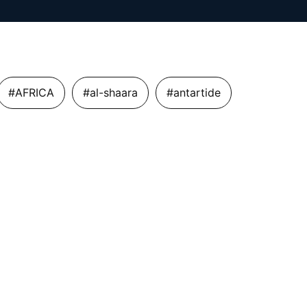
#AFRICA
#al-shaara
#antartide