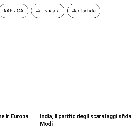
#AFRICA
#al-shaara
#antartide
ne in Europa
India, il partito degli scarafaggi sfida
Modi