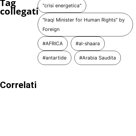
Tag
"crisi energetica"
collegati
"Iraqi Minister for Human Rights" by
Foreign
#AFRICA
#al-shaara
#antartide
#Arabia Saudita
Correlati