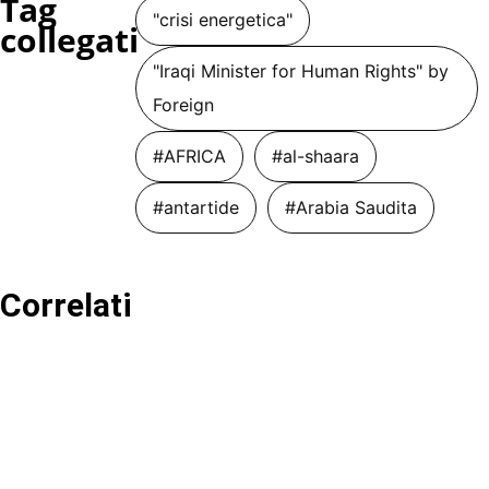
Tag
"crisi energetica"
collegati
"Iraqi Minister for Human Rights" by
Foreign
#AFRICA
#al-shaara
#antartide
#Arabia Saudita
Correlati