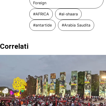
Foreign
#AFRICA
#al-shaara
#antartide
#Arabia Saudita
Correlati