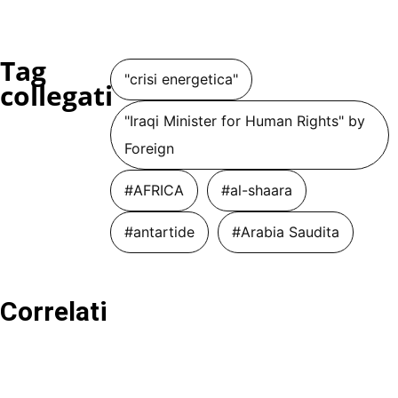
Tag
"crisi energetica"
collegati
"Iraqi Minister for Human Rights" by
Foreign
#AFRICA
#al-shaara
#antartide
#Arabia Saudita
Correlati