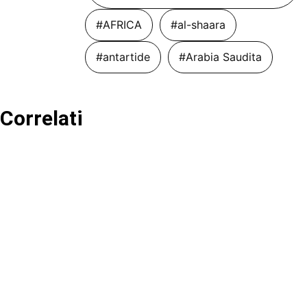
#AFRICA
#al-shaara
#antartide
#Arabia Saudita
Correlati