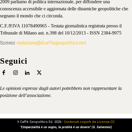
2009 parliamo di politica internazionale, per diffondere una
conoscenza accessibile e aggiornata delle dinamiche geopolitiche che
segnano il mondo che ci circonda.
C.F./P.IVA 11078490965 - Testata giornalistica registrata presso il
Tribunale di Milano aut. n.398 del 10/12/2013 - ISSN 2384-9975
Scrivici:
redazione@ilcaffegeopolitico.net
Seguici
Le opinioni espresse dagli autori potrebbero non rappresentare la
posizione dell’associazione.
Il Caffè Geopolitico Ed. 2026 -
Contenuti coperti da Licenza CC
"L'imparzialità è un sogno, la probità è un dovere" (G. Salvemini)