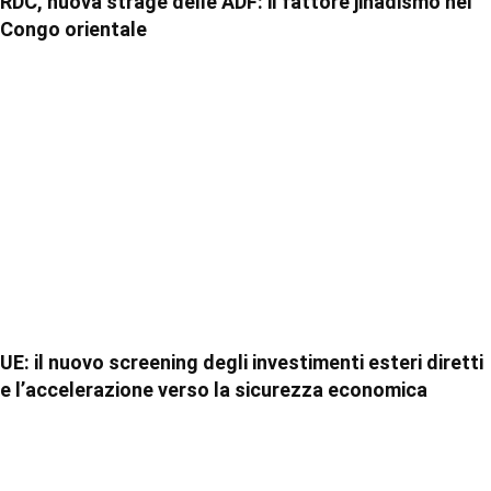
RDC, nuova strage delle ADF: il fattore jihadismo nel
Congo orientale
UE: il nuovo screening degli investimenti esteri diretti
e l’accelerazione verso la sicurezza economica