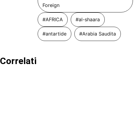
Foreign
#AFRICA
#al-shaara
#antartide
#Arabia Saudita
Correlati