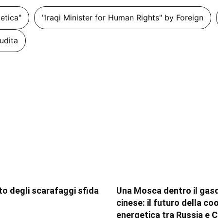
getica"
"Iraqi Minister for Human Rights" by Foreign
udita
tito degli scarafaggi sfida
Una Mosca dentro il gas
cinese: il futuro della c
energetica tra Russia e C