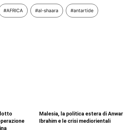
#AFRICA
#al-shaara
#antartide
dotto
Malesia, la politica estera di Anwar
ooperazione
Ibrahim e le crisi mediorientali
ina