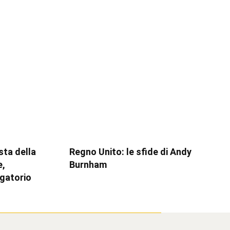
esta della
Regno Unito: le sfide di Andy
e,
Burnham
igatorio