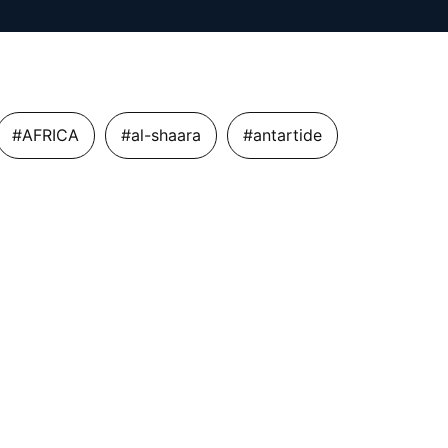
#AFRICA
#al-shaara
#antartide