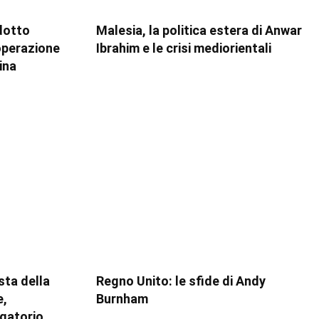
dotto
Malesia, la politica estera di Anwar
ooperazione
Ibrahim e le crisi mediorientali
ina
esta della
Regno Unito: le sfide di Andy
e,
Burnham
igatorio