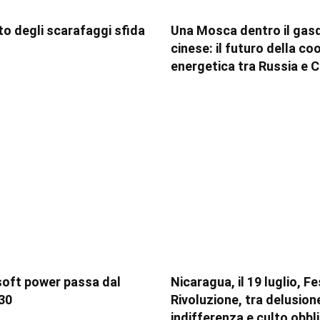
tito degli scarafaggi sfida
Una Mosca dentro il gas
cinese: il futuro della c
energetica tra Russia e C
soft power passa dal
Nicaragua, il 19 luglio, F
30
Rivoluzione, tra delusion
indifferenza e culto obbl