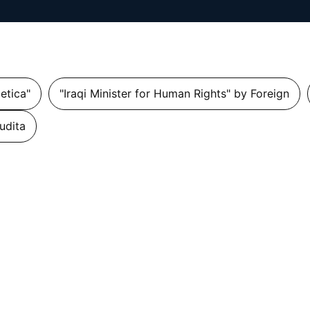
getica"
"Iraqi Minister for Human Rights" by Foreign
udita