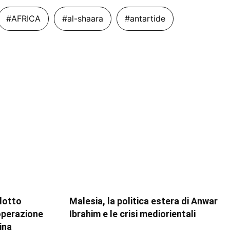
#AFRICA
#al-shaara
#antartide
dotto
Malesia, la politica estera di Anwar
ooperazione
Ibrahim e le crisi mediorientali
ina