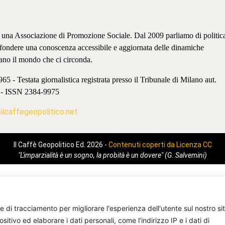
è una Associazione di Promozione Sociale. Dal 2009 parliamo di politic
iffondere una conoscenza accessibile e aggiornata delle dinamiche
ano il mondo che ci circonda.
 - Testata giornalistica registrata presso il Tribunale di Milano aut.
 - ISSN 2384-9975
lcaffegeopolitico.net
Il Caffè Geopolitico Ed. 2026 -
Contenuti coperti da Licenza CC
"L'imparzialità è un sogno, la probità è un dovere" (G. Salvemini)
e di tracciamento per migliorare l'esperienza dell'utente sul nostro si
ivo ed elaborare i dati personali, come l’indirizzo IP e i dati di