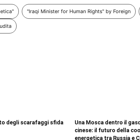
getica"
"Iraqi Minister for Human Rights" by Foreign
udita
tito degli scarafaggi sfida
Una Mosca dentro il gas
cinese: il futuro della c
energetica tra Russia e C