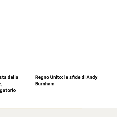
esta della
Regno Unito: le sfide di Andy
e,
Burnham
igatorio