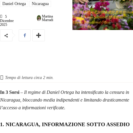
Daniel Ortega
Nicaragua
"
01.10 總統與尼加拉瓜總統奧德嘉(José
Martina
5
Daniel Ortega Saavedra)雙邊會晤
" by
Marradi
Dicembre
Taiwan Presidential Office
is licensed
2025
under
CC BY
Tempo di lettura circa
2
min.
In 3 Sorsi
–
Il regime di Daniel Ortega ha intensificato la censura in
Nicaragua, bloccando media indipendenti e limitando drasticamente
l’accesso a informazioni verificate.
1. NICARAGUA, INFORMAZIONE SOTTO ASSEDIO