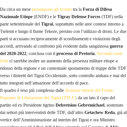
Da circa un mese
proseguono gli scontri
tra la
Forza di Difesa
Nazionale Etiope
(ENDF) e le
Tigray Defense Forces
(TDF) nella
parte settentrionale del
Tigrai
, soprattutto nelle aree contese intorno a
Tselemt e lungo il fiume Tekeze, persino con l’utilizzo di droni. Le due
parti si accusano reciprocamente di sconfinamenti e violazioni degli
accordi, arrivando al confronto più evidente dalla sanguinosa
guerra
del 2020-2022
, conclusa con il
processo di Pretoria
.
Secondo varie
fonti
ci sarebbe inoltre un aumento della presenza militare etiope a
ridosso della regione e un contestuale spostamento di truppe delle TDF
verso i distretti del Tigrai Occidentale, sotto controllo amhara e mai del
tutto integrati nell’attuazione dell’accordo di pace.
Il quadro è reso più complesso dalle
divisioni interne del Fronte
Popolare di Liberazione del Tigrai (TPLF)
: da un lato il capo del
partito ed ex Presidente tigrino
Debretsion
Gebremichael
, sostenuto
dai settori più interventisti delle TDF, dall’altro
Getachew
Reda
, già al
vertice dell’Amministrazione ad interim del Tigrai e ora Ministro