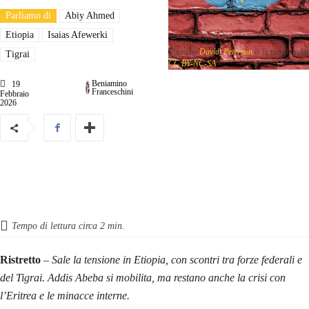
Parliamo di
Abiy Ahmed
Etiopia
Isaias Afewerki
Photo by
David_Peterson
is licensed unde
Tigrai
CC BY-NC-SA
Beniamino
19
Franceschini
Febbraio
2026
Tempo di lettura circa
2
min.
Ristretto
–
Sale la tensione in Etiopia, con scontri tra forze federali e
del Tigrai. Addis Abeba si mobilita, ma restano anche la crisi con
l’Eritrea e le minacce interne.