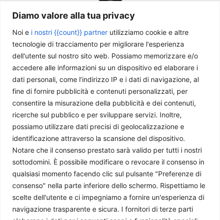
Diamo valore alla tua privacy
Noi e
i nostri {{count}} partner
utilizziamo cookie e altre
tecnologie di tracciamento per migliorare l'esperienza
dell'utente sul nostro sito web. Possiamo memorizzare e/o
accedere alle informazioni su un dispositivo ed elaborare i
dati personali, come l’indirizzo IP e i dati di navigazione, al
Chi siamo
fine di fornire pubblicità e contenuti personalizzati, per
consentire la misurazione della pubblicità e dei contenuti,
ricerche sul pubblico e per sviluppare servizi. Inoltre,
Il Caffè Geopolitico è una Associazione di Promozione Sociale. Dal
possiamo utilizzare dati precisi di geolocalizzazione e
2009 parliamo di politica internazionale, per diffondere una
identificazione attraverso la scansione del dispositivo.
conoscenza accessibile e aggiornata delle dinamiche geopolitiche che
Notare che il consenso prestato sarà valido per tutti i nostri
segnano il mondo che ci circonda.
sottodomini. È possibile modificare o revocare il consenso in
C.F./P.IVA 11078490965 - Testata giornalistica registrata presso il
qualsiasi momento facendo clic sul pulsante "Preferenze di
Tribunale di Milano aut. n.398 del 10/12/2013 - ISSN 2384-9975
consenso" nella parte inferiore dello schermo. Rispettiamo le
Scrivici:
redazione@ilcaffegeopolitico.net
scelte dell'utente e ci impegniamo a fornire un'esperienza di
navigazione trasparente e sicura. I fornitori di terze parti