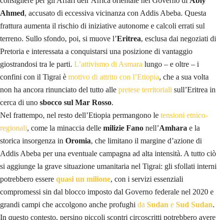
consigliere per gli Affari dell’Africa orientale nel Governo di
Abiy
Ahmed
, accusato di eccessiva vicinanza con Addis Abeba. Questa
frattura aumenta il rischio di iniziative autonome e calcoli errati sul
terreno. Sullo sfondo, poi, si muove l’
Eritrea
, esclusa dai negoziati di
Pretoria e interessata a conquistarsi una posizione di vantaggio
giostrandosi tra le parti.
L’attivismo di Asmara
lungo – e oltre – i
confini con il Tigrai è
motivo di attrito con l’Etiopia
, che a sua volta
non ha ancora rinunciato del tutto alle
pretese territoriali
sull’Eritrea in
cerca di uno
sbocco sul Mar Rosso
.
Nel frattempo, nel resto dell’Etiopia permangono le
tensioni etnico-
regionali
, come la minaccia delle
milizie Fano
nell’
Amhara
e la
storica insorgenza in
Oromia
, che limitano il margine d’azione di
Addis Abeba per una eventuale campagna ad alta intensità. A tutto ciò
si aggiunge la grave situazione umanitaria nel Tigrai: gli sfollati interni
potrebbero essere
quasi un milione
, con i servizi essenziali
compromessi sin dal blocco imposto dal Governo federale nel 2020 e
grandi campi che accolgono anche profughi
da
Sudan
e
Sud Sudan
.
In questo contesto, persino piccoli scontri circoscritti potrebbero avere