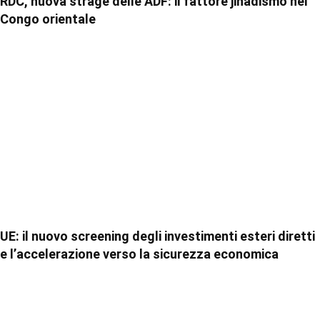
RDC, nuova strage delle ADF: il fattore jihadismo nel
Congo orientale
UE: il nuovo screening degli investimenti esteri diretti
e l’accelerazione verso la sicurezza economica