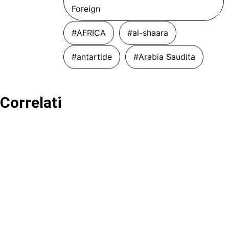
Foreign
#AFRICA
#al-shaara
#antartide
#Arabia Saudita
Correlati