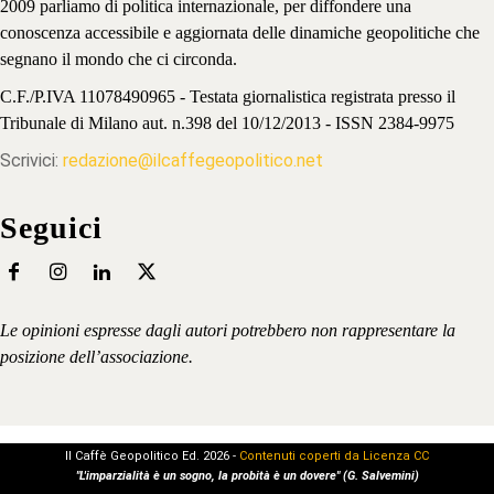
2009 parliamo di politica internazionale, per diffondere una
conoscenza accessibile e aggiornata delle dinamiche geopolitiche che
segnano il mondo che ci circonda.
C.F./P.IVA 11078490965 - Testata giornalistica registrata presso il
Tribunale di Milano aut. n.398 del 10/12/2013 - ISSN 2384-9975
Scrivici:
redazione@ilcaffegeopolitico.net
Seguici
Le opinioni espresse dagli autori potrebbero non rappresentare la
posizione dell’associazione.
Il Caffè Geopolitico Ed. 2026 -
Contenuti coperti da Licenza CC
"L'imparzialità è un sogno, la probità è un dovere" (G. Salvemini)