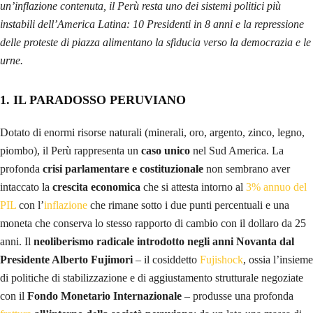
un’inflazione contenuta, il Perù resta uno dei sistemi politici più
instabili dell’America Latina: 10 Presidenti in 8 anni e la repressione
delle proteste di piazza alimentano la sfiducia verso la democrazia e le
urne.
1. IL PARADOSSO PERUVIANO
Dotato di enormi risorse naturali (minerali, oro, argento, zinco, legno,
piombo), il Perù rappresenta un
caso unico
nel Sud America. La
profonda
crisi parlamentare e costituzionale
non sembrano aver
intaccato la
crescita economica
che si attesta intorno al
3% annuo del
PIL
con l’
inflazione
che rimane sotto i due punti percentuali e una
moneta che conserva lo stesso rapporto di cambio con il dollaro da 25
anni. Il
neoliberismo radicale introdotto negli anni Novanta dal
Presidente Alberto Fujimori
– il cosiddetto
Fujishock
, ossia l’insieme
di politiche di stabilizzazione e di aggiustamento strutturale negoziate
con il
Fondo Monetario Internazionale
– produsse una profonda