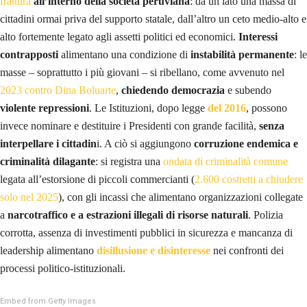
frattura
all’interno della società peruviana
: da un lato una massa di
cittadini ormai priva del supporto statale, dall’altro un ceto medio-alto e
alto fortemente legato agli assetti politici ed economici.
Interessi
contrapposti
alimentano una condizione di
instabilità permanente
: le
masse – soprattutto i più giovani – si ribellano, come avvenuto nel
2023 contro Dina Boluarte
,
chiedendo democrazia
e subendo
violente repressioni
. Le Istituzioni, dopo legge
del 2016
,
possono
invece nominare e destituire i Presidenti con grande facilità,
senza
interpellare i cittadin
i. A ciò si aggiungono
corruzione endemica e
criminalità dilagante
: si registra una
ondata di criminalità comune
legata all’estorsione di piccoli commercianti (
2.600 costretti a chiudere
solo nel 2025
), con gli incassi che alimentano organizzazioni collegate
a
narcotraffico e a estrazioni illegali di risorse naturali
. Polizia
corrotta, assenza di investimenti pubblici in sicurezza e mancanza di
leadership alimentano
disillusione e disinteresse
nei confronti dei
processi politico-istituzionali.
Embed from Getty Images