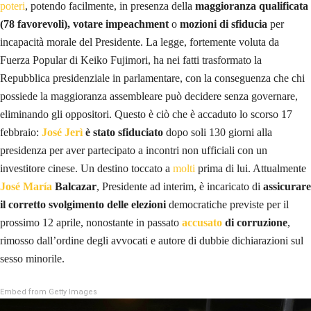
poteri
, potendo facilmente, in presenza della
maggioranza qualificata
(78 favorevoli), votare impeachment
o
mozioni di sfiducia
per
incapacità morale del Presidente. La legge, fortemente voluta da
Fuerza Popular di Keiko Fujimori, ha nei fatti trasformato la
Repubblica presidenziale in parlamentare, con la conseguenza che chi
possiede la maggioranza assembleare può decidere senza governare,
eliminando gli oppositori. Questo è ciò che è accaduto lo scorso 17
febbraio:
José Jerì
è stato sfiduciato
dopo soli 130 giorni alla
presidenza per aver partecipato a incontri non ufficiali con un
investitore cinese. Un destino toccato a
molti
prima di lui. Attualmente
José María
Balcazar
, Presidente ad interim, è incaricato di
assicurare
il corretto svolgimento delle elezioni
democratiche previste per il
prossimo 12 aprile, nonostante in passato
accusato
di corruzione
,
rimosso dall’ordine degli avvocati e autore di dubbie dichiarazioni sul
sesso minorile.
Embed from Getty Images