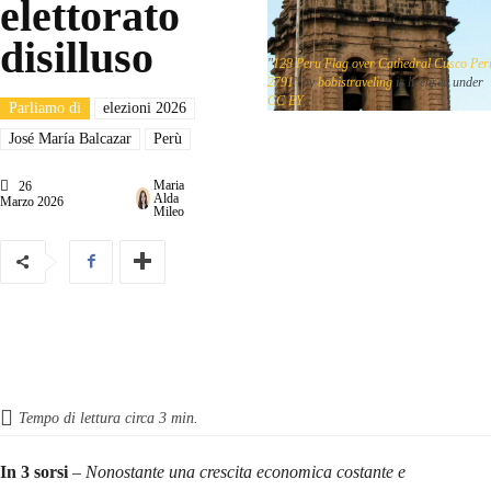
elettorato
disilluso
"
128 Peru Flag over Cathedral Cusco Per
2791
" by
bobistraveling
is licensed under
CC BY
Parliamo di
elezioni 2026
José María Balcazar
Perù
Maria
26
Alda
Marzo 2026
Mileo
Tempo di lettura circa
3
min.
In 3 sorsi
–
Nonostante una crescita economica costante e