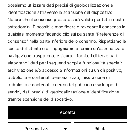
possiamo utilizzare dati precisi di geolocalizzazione e
identificazione attraverso la scansione del dispositivo.
Notare che il consenso prestato sarà valido per tutti i nostri
sottodomini. È possibile modificare o revocare il consenso in
qualsiasi momento facendo clic sul pulsante "Preferenze di
consenso" nella parte inferiore dello schermo. Rispettiamo le
scelte dell'utente e ci impegniamo a fornire un'esperienza di
navigazione trasparente e sicura. I fornitori di terze parti
La Palestina si prepara al ritorno delle elezioni?
elaborano i dati per i seguenti scopi e funzionalità speciali:
Michele Maresca
-
22 Giugno 2026
archiviazione e/o accesso a informazioni su un dispositivo,
pubblicità e contenuti personalizzati, misurazione di
pubblicità e contenuti, ricerca del pubblico e sviluppo di
servizi, dati precisi di geolocalizzazione e identificazione
tramite scansione del dispositivo.
Accetta
Personalizza
Rifiuta