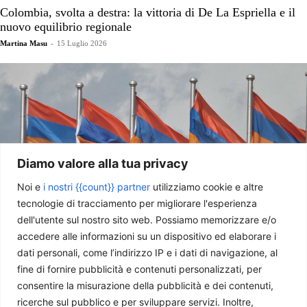
Colombia, svolta a destra: la vittoria di De La Espriella e il
nuovo equilibrio regionale
Martina Masu
-
15 Luglio 2026
Diamo valore alla tua privacy
Noi e
i nostri {{count}} partner
utilizziamo cookie e altre
tecnologie di tracciamento per migliorare l'esperienza
dell'utente sul nostro sito web. Possiamo memorizzare e/o
L’Armenia dopo il voto: la riconferma di Pashinyan e
accedere alle informazioni su un dispositivo ed elaborare i
l’orizzonte europeo
dati personali, come l’indirizzo IP e i dati di navigazione, al
Maria Grazia Saccà
-
26 Giugno 2026
fine di fornire pubblicità e contenuti personalizzati, per
consentire la misurazione della pubblicità e dei contenuti,
ricerche sul pubblico e per sviluppare servizi. Inoltre,