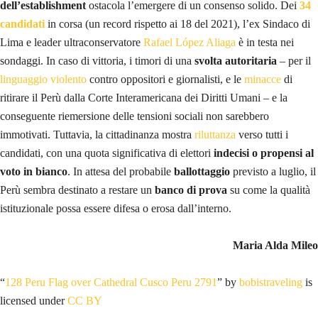
dell’establishment
ostacola l’emergere di un consenso solido. Dei
34
candidati
in corsa (un record rispetto ai 18 del 2021), l’ex Sindaco di
Lima e leader ultraconservatore
Rafael López Aliaga
è in testa nei
sondaggi. In caso di vittoria, i timori di una
svolta autoritaria
–
per il
linguaggio violento
contro oppositori e giornalisti, e le
minacce
di
ritirare il Perù dalla Corte Interamericana dei Diritti Umani – e la
conseguente riemersione delle tensioni sociali non sarebbero
immotivati. Tuttavia, la cittadinanza mostra
riluttanza
verso tutti i
candidati, con una quota significativa di elettori
indecisi o propensi al
voto in bianco
. In attesa del probabile
ballottaggio
previsto a luglio, il
Perù sembra destinato a restare un
banco di prova
su come la qualità
istituzionale possa essere difesa o erosa dall’interno.
Maria Alda Mileo
“
128 Peru Flag over Cathedral Cusco Peru 2791
” by
bobistraveling
is
licensed under
CC BY