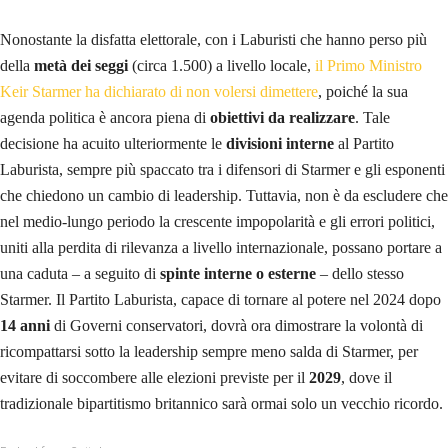
Nonostante la disfatta elettorale, con i Laburisti che hanno perso più
della
metà dei seggi
(circa 1.500) a livello locale,
il Primo Ministro
Keir Starmer ha dichiarato di non volersi dimettere
, poiché la sua
agenda politica è ancora piena di
obiettivi da realizzare
. Tale
decisione ha acuito ulteriormente le
divisioni interne
al Partito
Laburista, sempre più spaccato tra i difensori di Starmer e gli esponenti
che chiedono un cambio di leadership. Tuttavia, non è da escludere che
nel medio-lungo periodo la crescente impopolarità e gli errori politici,
uniti alla perdita di rilevanza a livello internazionale, possano portare a
una caduta – a seguito di
spinte interne o esterne
– dello stesso
Starmer. Il Partito Laburista, capace di tornare al potere nel 2024 dopo
14 anni
di Governi conservatori, dovrà ora dimostrare la volontà di
ricompattarsi sotto la leadership sempre meno salda di Starmer, per
evitare di soccombere alle elezioni previste per il
2029
, dove il
tradizionale bipartitismo britannico sarà ormai solo un vecchio ricordo.