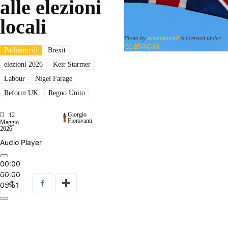
alle elezioni
locali
Photo by
terimakasih0
is licensed under
CC BY-NC-SA
Parliamo di
Brexit
elezioni 2026
Keir Starmer
Labour
Nigel Farage
Reform UK
Regno Unito
Giorgio
12
Fioravanti
Maggio
2026
Audio Player
00:00
00:00
05:51