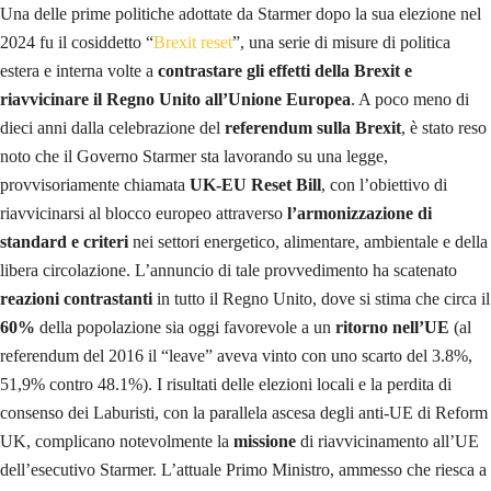
Una delle prime politiche adottate da Starmer dopo la sua elezione nel
2024 fu il cosiddetto “
Brexit reset
”, una serie di misure di politica
estera e interna volte a
contrastare gli effetti della Brexit e
riavvicinare il Regno Unito all’Unione Europea
. A poco meno di
dieci anni dalla celebrazione del
referendum sulla Brexit
, è stato reso
noto che il Governo Starmer sta lavorando su una legge,
provvisoriamente chiamata
UK-EU Reset Bill
, con l’obiettivo di
riavvicinarsi al blocco europeo attraverso
l’armonizzazione di
standard e criteri
nei settori energetico, alimentare, ambientale e della
libera circolazione. L’annuncio di tale provvedimento ha scatenato
reazioni contrastanti
in tutto il Regno Unito, dove si stima che circa il
60%
della popolazione sia oggi favorevole a un
ritorno nell’UE
(al
referendum del 2016 il “leave” aveva vinto con uno scarto del 3.8%,
51,9% contro 48.1%). I risultati delle elezioni locali e la perdita di
consenso dei Laburisti, con la parallela ascesa degli anti-UE di Reform
UK, complicano notevolmente la
missione
di riavvicinamento all’UE
dell’esecutivo Starmer. L’attuale Primo Ministro, ammesso che riesca a