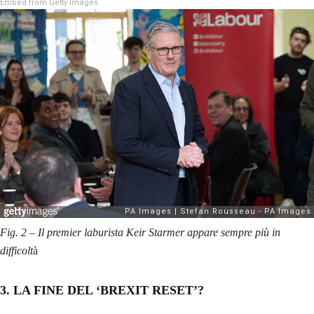
Embed from Getty Images
Fig. 2 – Il premier laburista Keir Starmer appare sempre più in
difficolt
à
3. LA FINE DEL ‘BREXIT RESET’?