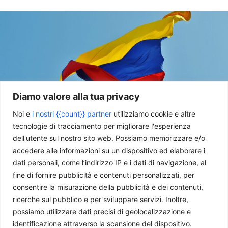
Diamo valore alla tua privacy
Noi e
i nostri {{count}} partner
utilizziamo cookie e altre
tecnologie di tracciamento per migliorare l'esperienza
Colombia, svolta a destra: la vittoria di De La Espriella e il
dell'utente sul nostro sito web. Possiamo memorizzare e/o
nuovo equilibrio regionale
accedere alle informazioni su un dispositivo ed elaborare i
Martina Masu
-
15 Luglio 2026
dati personali, come l’indirizzo IP e i dati di navigazione, al
fine di fornire pubblicità e contenuti personalizzati, per
consentire la misurazione della pubblicità e dei contenuti,
ricerche sul pubblico e per sviluppare servizi. Inoltre,
possiamo utilizzare dati precisi di geolocalizzazione e
identificazione attraverso la scansione del dispositivo.