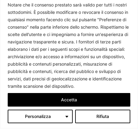
Notare che il consenso prestato sarà valido per tutti i nostri
sottodomini. È possibile modificare o revocare il consenso in
qualsiasi momento facendo clic sul pulsante "Preferenze di
consenso" nella parte inferiore dello schermo. Rispettiamo le
scelte dell'utente e ci impegniamo a fornire un'esperienza di
L’Armenia dopo il voto: la riconferma di Pashinyan e
navigazione trasparente e sicura. I fornitori di terze parti
l’orizzonte europeo
elaborano i dati per i seguenti scopi e funzionalità speciali:
Maria Grazia Saccà
-
26 Giugno 2026
archiviazione e/o accesso a informazioni su un dispositivo,
pubblicità e contenuti personalizzati, misurazione di
pubblicità e contenuti, ricerca del pubblico e sviluppo di
servizi, dati precisi di geolocalizzazione e identificazione
tramite scansione del dispositivo.
Accetta
Personalizza
Rifiuta