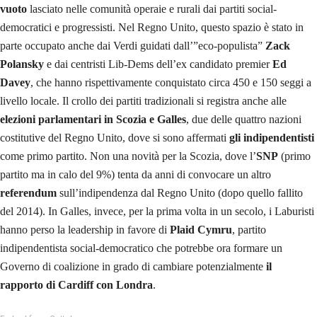
vuoto
lasciato nelle comunità operaie e rurali dai partiti social-
democratici e progressisti. Nel Regno Unito, questo spazio è stato in
parte occupato anche dai Verdi guidati dall’”eco-populista”
Zack
Polansky
e dai centristi Lib-Dems dell’ex candidato premier
Ed
Davey
, che hanno rispettivamente conquistato circa 450 e 150 seggi a
livello locale. Il crollo dei partiti tradizionali si registra anche alle
elezioni parlamentari in Scozia e Galles
, due delle quattro nazioni
costitutive del Regno Unito, dove si sono affermati
gli indipendentisti
come primo partito. Non una novità per la Scozia, dove l’
SNP
(primo
partito ma in calo del 9%) tenta da anni di convocare un altro
referendum
sull’indipendenza dal Regno Unito (dopo quello fallito
del 2014). In Galles, invece, per la prima volta in un secolo, i Laburisti
hanno perso la leadership in favore di
Plaid Cymru
, partito
indipendentista social-democratico che potrebbe ora formare un
Governo di coalizione in grado di cambiare potenzialmente
il
rapporto di Cardiff con Londra
.