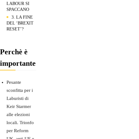
LABOUR SI
SPACCANO
3. LA FINE
DEL ‘BREXIT
RESET’?
Perchè è
importante
Pesante
sconfitta per i
Laburisti di
Keir Starmer
alle elezioni
locali. Trionfo
per Reform
UK, anti-UE e