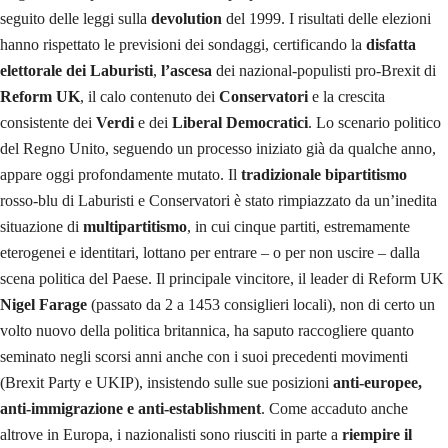
seguito delle leggi sulla
devolution
del 1999. I risultati delle elezioni
hanno rispettato le previsioni dei sondaggi, certificando la
disfatta
elettorale
dei Laburisti
,
l’ascesa
dei nazional-populisti pro-Brexit di
Reform UK
, il calo contenuto dei
Conservatori
e la crescita
consistente dei
Verdi
e dei
Liberal Democratici
. Lo scenario politico
del Regno Unito, seguendo un processo iniziato già da qualche anno,
appare oggi profondamente mutato. Il
tradizionale bipartitismo
rosso-blu di Laburisti e Conservatori è stato rimpiazzato da un’inedita
situazione di
multipartitismo
, in cui cinque partiti, estremamente
eterogenei e identitari, lottano per entrare – o per non uscire – dalla
scena politica del Paese. Il principale vincitore, il leader di Reform UK
Nigel Farage
(passato da 2 a 1453 consiglieri locali), non di certo un
volto nuovo della politica britannica, ha saputo raccogliere quanto
seminato negli scorsi anni anche con i suoi precedenti movimenti
(Brexit Party e UKIP), insistendo sulle sue posizioni
anti-europee,
anti-immigrazione e anti-establishment
. Come accaduto anche
altrove in Europa, i nazionalisti sono riusciti in parte a
riempire il