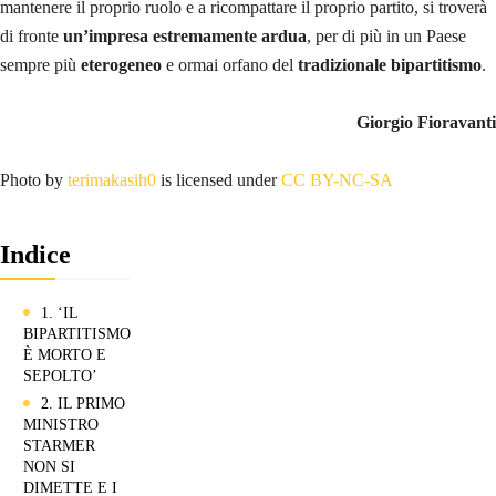
mantenere il proprio ruolo e a ricompattare il proprio partito, si troverà
di fronte
un’impresa estremamente ardua
, per di più in un Paese
sempre più
eterogeneo
e ormai orfano del
tradizionale
bipartitismo
.
Giorgio Fioravanti
Photo by
terimakasih0
is licensed under
CC BY-NC-SA
Indice
1. ‘IL
BIPARTITISMO
È MORTO E
SEPOLTO’
2. IL PRIMO
MINISTRO
STARMER
NON SI
DIMETTE E I