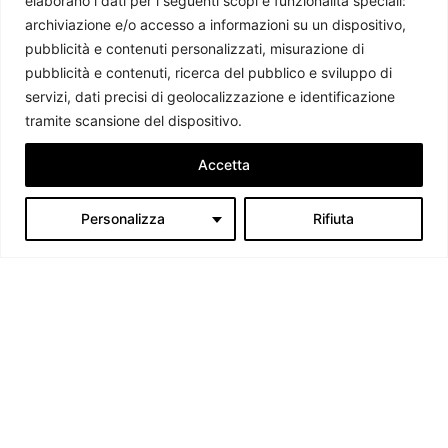
elaborano i dati per i seguenti scopi e funzionalità speciali:
Emanuele Manfredo Fioravanzo
-
1 Luglio 2026
archiviazione e/o accesso a informazioni su un dispositivo,
pubblicità e contenuti personalizzati, misurazione di
pubblicità e contenuti, ricerca del pubblico e sviluppo di
servizi, dati precisi di geolocalizzazione e identificazione
tramite scansione del dispositivo.
Accetta
Personalizza
Rifiuta
Chi siamo
Il Caffè Geopolitico è una Associazione di Promozione Sociale. Dal
2009 parliamo di politica internazionale, per diffondere una
conoscenza accessibile e aggiornata delle dinamiche geopolitiche che