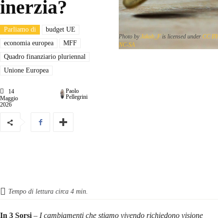
inerzia?
Parliamo di
budget UE
Photo by
Jakob_F
is licensed under
CC BY
economia europea
MFF
NC-SA
Quadro finanziario pluriennal
Unione Europea
Paolo
14
Pellegrini
Maggio
2026
Tempo di lettura circa
4
min.
In 3 Sorsi
–
I cambiamenti che stiamo vivendo richiedono visione