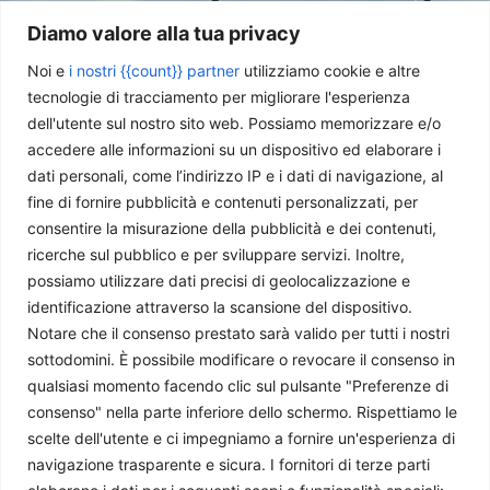
Diamo valore alla tua privacy
Noi e
i nostri {{count}} partner
utilizziamo cookie e altre
tecnologie di tracciamento per migliorare l'esperienza
L’Irlanda assume la presidenza di turno del Consiglio
dell'utente sul nostro sito web. Possiamo memorizzare e/o
dell’Unione Europea
accedere alle informazioni su un dispositivo ed elaborare i
Giorgio Fioravanti
-
27 Luglio 2026
dati personali, come l’indirizzo IP e i dati di navigazione, al
fine di fornire pubblicità e contenuti personalizzati, per
consentire la misurazione della pubblicità e dei contenuti,
ricerche sul pubblico e per sviluppare servizi. Inoltre,
possiamo utilizzare dati precisi di geolocalizzazione e
identificazione attraverso la scansione del dispositivo.
Notare che il consenso prestato sarà valido per tutti i nostri
sottodomini. È possibile modificare o revocare il consenso in
qualsiasi momento facendo clic sul pulsante "Preferenze di
consenso" nella parte inferiore dello schermo. Rispettiamo le
scelte dell'utente e ci impegniamo a fornire un'esperienza di
Ungheria, la transizione energetica ed industriale del nuovo
navigazione trasparente e sicura. I fornitori di terze parti
Governo