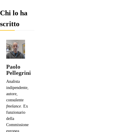
Chi lo ha
scritto
Paolo
Pellegrini
Analista
indipendente,
autore,
consulente
freelance
. Ex
funzionario
della
Commissione
europea.