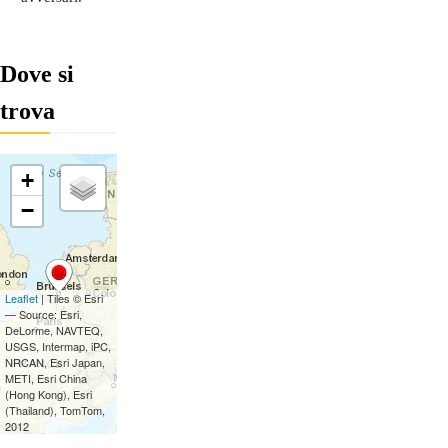
Dove si
trova