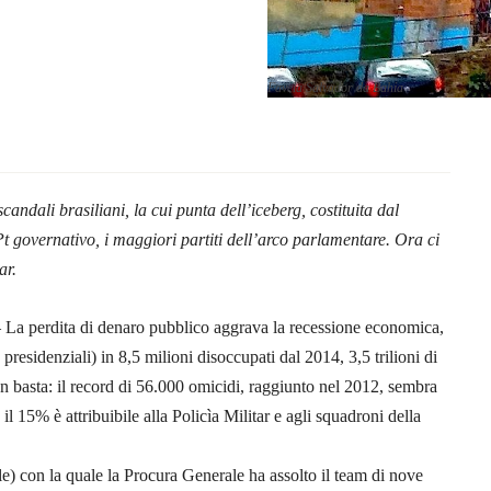
Favela Salvador da Bahia
andali brasiliani, la cui punta dell’iceberg, costituita dal
Pt governativo, i maggiori partiti dell’arco parlamentare. Ora ci
ar.
–
La perdita di denaro pubblico aggrava la recessione economica,
presidenziali) in 8,5 milioni disoccupati dal 2014, 3,5 trilioni di
on basta: il record di 56.000 omicidi, raggiunto nel 2012, sembra
l 15% è attribuibile alla Policìa Militar e agli squadroni della
e) con la quale la Procura Generale ha assolto il team di nove