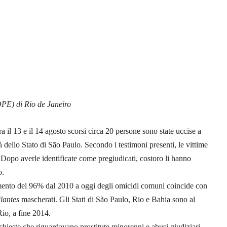
OPE) di Rio de Janeiro
a il 13 e il 14 agosto scorsi circa 20 persone sono state uccise a
à dello Stato di São Paulo. Secondo i testimoni presenti, le vittime
. Dopo averle identificate come pregiudicati, costoro li hanno
o.
aumento del 96% dal 2010 a oggi degli omicidi comuni coincide con
ilantes
mascherati. Gli Stati di São Paulo, Rio e Bahia sono al
Rio, a fine 2014.
nchieste che riguardavano prostitute minorenni e abusi giudiziari.