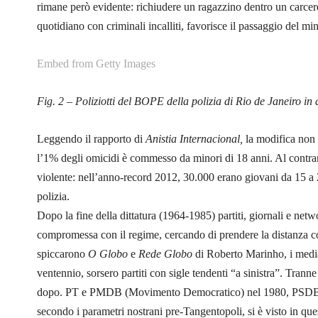
rimane però evidente: richiudere un ragazzino dentro un carcere 
quotidiano con criminali incalliti, favorisce il passaggio del mi
Embed from Getty Images
Fig. 2 – Poliziotti del BOPE della polizia di Rio de Janeiro in 
Leggendo il rapporto di
Anistia Internacional,
la modifica non a
l’1% degli omicidi è commesso da minori di 18 anni. Al contrari
violente: nell’anno-record 2012, 30.000 erano giovani da 15 a 2
polizia.
Dopo la fine della dittatura (1964-1985) partiti, giornali e netw
compromessa con il regime, cercando di prendere la distanza con
spiccarono
O Globo
e
Rede Globo
di Roberto Marinho, i media 
ventennio, sorsero partiti con sigle tendenti “a sinistra”. Tranne 
dopo. PT e PMDB (Movimento Democratico) nel 1980, PSDB n
secondo i parametri nostrani pre-Tangentopoli, si è visto in que