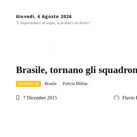
Giovedì, 6 Agosto 2026
"L'imparzialità è un sogno, la probità è un dovere"
Home
Chi siamo
Mondo
Brasile, tornano gli squadron
Parliamo di
Brasile
Policia Militar
7 Dicembre 2015
Flavio 
Share