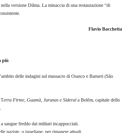
i nella versione Dilma. La minaccia di una restaurazione “di
consistente
.
Flavio Bacchetta
n più
nell’ambito delle indagini sul massacro di Osasco e Barueri (São
 T
erra Firme, Guamà, Jurunas e Sideral
a Belém, capitale dello
.
 a sangue freddo dai militari incappucciati.
e naziste, o israeliane, per rimanere attuali.