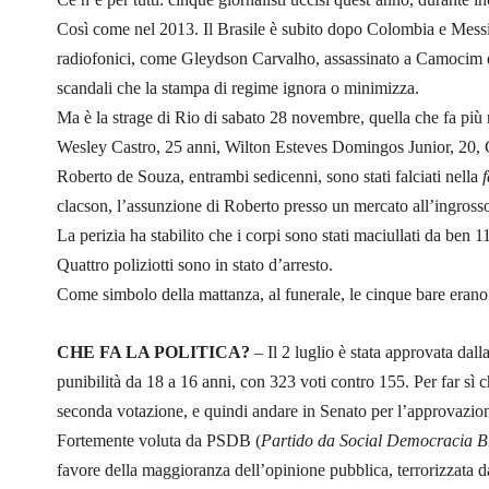
Così come nel 2013. Il Brasile è subito dopo Colombia e Messic
radiofonici, come Gleydson Carvalho, assassinato a Camocim dur
scandali che la stampa di regime ignora o minimizza.
Ma è la strage di Rio di sabato 28 novembre, quella che fa più 
Wesley Castro, 25 anni, Wilton Esteves Domingos Junior, 20, 
Roberto de Souza, entrambi sedicenni, sono stati falciati nella
clacson, l’assunzione di Roberto presso un mercato all’ingross
La perizia ha stabilito che i corpi sono stati maciullati da ben 111
Quattro poliziotti sono in stato d’arresto.
Come simbolo della mattanza, al funerale, le cinque bare erano 
CHE FA LA POLITICA?
– Il 2 luglio è stata approvata dall
punibilità da 18 a 16 anni, con 323 voti contro 155. Per far sì 
seconda votazione, e quindi andare in Senato per l’approvazion
Fortemente voluta da PSDB (
Partido da Social Democracia Br
favore della maggioranza dell’opinione pubblica, terrorizzata d