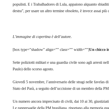
populisti. E i Trabalhadores di Lula, appaiono alquanto sbiadit
destra”, per usare un altro termine obsoleto, è invece assai più 
L’immagine di copertina è dell’autore.
[box type=”shadow” align=”” class=”” width=””]
Un chicco i
Sette poliziotti militari e una guardia civile sono agli arresti 
Paulo) dello scorso agosto.
Giovedì 5 novembre, l’anniversario delle stragi nelle favelas di
Stato del Parà, a seguito dell’uccisione di un membro della PM
Un numero ancora imprecisato di civili, dai 10 ai 30, giustiziati
Le rappresaglie della PM brasiliana, riportano alla memoria quell