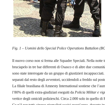
Fig. 1 – Uomini dello Special Police Operations Battalion (B
Il nuovo corso non si ferma alle Squadre Speciali. Nella notte tr
bruciapelo in tre bar differenti di Osasco e di altre due comunit
sono state interrogate da un gruppo di giustizieri incappucciati
separati dal resto degli avventori, uccidendoli a freddo sul post
La filiale brasiliana di Amnesty International sostiene che l’
l’80% di quelli extra-giudiziari eseguiti da
Policia Militar e vig
vertice degli omicidi polizieschi. Circa 2.000 solo in quello di 
Ce n’è per tutti: cinque giornalisti uccisi quest’anno, durante i