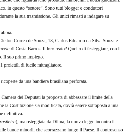
o, in questo “settore”. Sono tutti blogger e conduttori
ante la sua trasmissione. Gli unici rimasti a indagare su
rabbia.
Cleiton Correa de Souza, 18, Carlos Eduardo da Silva Souza e
favela
di Costa Barros. Il loro reato? Quello di festeggiare, con il
o. Il suo primo impiego.
 proiettili di fucile mitragliatore.
ricoperte da una bandiera brasiliana perforata.
a Camera dei Deputati la proposta di abbassare il limite della
che la Costituzione sia modificata, dovrà essere sottoposta a una
e definitiva.
asileira
), ma osteggiata da Dilma, la nuova legge incontra il
alle bande minorili che scorrazzano lungo il Paese. Il controsenso