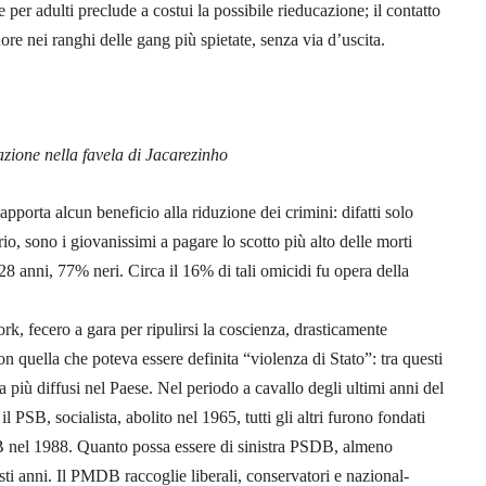
per adulti preclude a costui la possibile rieducazione; il contatto
nore nei ranghi delle gang più spietate, senza via d’uscita.
azione nella favela di Jacarezinho
pporta alcun beneficio alla riduzione dei crimini: difatti solo
o, sono i giovanissimi a pagare lo scotto più alto delle morti
8 anni, 77% neri. Circa il 16% di tali omicidi fu opera della
ork, fecero a gara per ripulirsi la coscienza, drasticamente
 quella che poteva essere definita “violenza di Stato”: tra questi
più diffusi nel Paese. Nel periodo a cavallo degli ultimi anni del
il PSB, socialista, abolito nel 1965, tutti gli altri furono fondati
el 1988. Quanto possa essere di sinistra PSDB, almeno
sti anni. Il PMDB raccoglie liberali, conservatori e nazional-