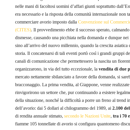
nelle mani di facoltosi uomini d’affari giunti soprattutto dall
era necessario e la risposta della comunità internazionale non t
commerciare avorio imposto dalla
Convenzione sul Commercio I
(CITES)
. Il provvedimento ebbe il successo sperato, calmando 
dismesse, causando una picchiata nella domanda e dunque nei pr
sino all’arrivo del nuovo millennio, quando la crescita asiatica
storia. Il concatenarsi di tali eventi portò così i grandi gruppi 
canali di comunicazione che permettessero la nascita un fioren
organizzarono, in via del tutto eccezionale, la
vendita di due p
mercato nettamente sbilanciato a favore della domanda, si sarebbe
bracconaggio. La prima vendita, al Giappone, venne realizzate
rinvigorirono un settore che, pur continuando a esistere legalmen
della situazione, nonché la difficoltà a porre un freno al trend i
dell’avorio: dai 5 dollari al chilogrammo del 1989, ai
2.100 del
di rendita annuale stimato,
secondo le Nazioni Unite
,
tra i 70 
fiamme 105 tonnellate di avorio si configura quantomeno discutib