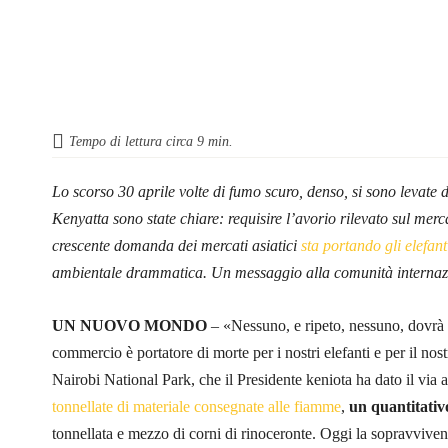
Tempo di lettura circa
9
min.
Lo scorso 30 aprile volte di fumo scuro, denso, si sono levate d
Kenyatta sono state chiare: requisire l’avorio rilevato sul me
crescente domanda dei mercati asiatici
sta portando gli elefant
ambientale drammatica. Un messaggio alla comunità internaz
UN NUOVO MONDO
– «Nessuno, e ripeto, nessuno, dovrà o
commercio è portatore di morte per i nostri elefanti e per il no
Nairobi National Park, che il Presidente keniota ha dato il via a
tonnellate di materiale consegnate alle fiamme
,
un quantitativ
tonnellata e mezzo di corni di rinoceronte. Oggi la sopravvivenz