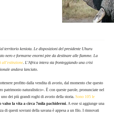
al territorio keniota. Le disposizioni del presidente Uhuru
rcato nero e formarne enormi pire da destinare alle fiamme. La
i all’estinzione
. L’Africa intera sta fronteggiando una crisi
ionale andava lanciato.
ttenere profitto dalla vendita di avorio, dal momento che questo
stro patrimonio naturalistico». È con queste parole, pronunciate nel
 uno dei più grandi roghi di avorio della storia.
Sono 105 le
o valso la vita a circa 7mila pachidermi
. A esse si aggiunge una
a di questi sovrani della savana è appesa a un filo. I rinnovati