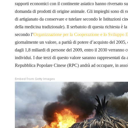
rapporti economici con il continente asiatico hanno riversato su 
domanda di prodotti di origine animale. Gli impieghi sono di svar
di artigianato da conservare e tutelare secondo le Istituzioni cin
della medicina tradizionale). Il serbatoio di questa richiesta è l
secondo l’
Organizzazione per la Cooperazione e lo Sviluppo
giornalmente un valore, a parità di potere d’acquisto del 2005, 
dagli 1,8 miliardi di persone del 2009, entro il 2030 verranno c
individui. I due terzi di questo valore saranno rappresentati da a
Repubblica Popolare Cinese (RPC) andrà ad occupare, in assolu
Embed from Getty Images