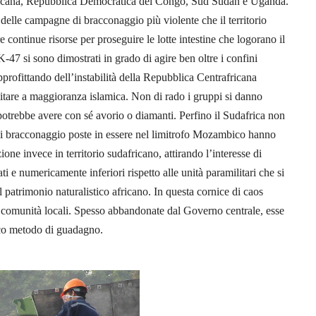
fricana, Repubblica Democratica del Congo, Sud Sudan e Uganda.
delle campagne di bracconaggio più violente che il territorio
e continue risorse per proseguire le lotte intestine che logorano il
K-47 si sono dimostrati in grado di agire ben oltre i confini
pprofittando dell’instabilità della Repubblica Centrafricana
itare a maggioranza islamica. Non di rado i gruppi si danno
 potrebbe avere con sé avorio o diamanti. Perfino il Sudafrica non
à di bracconaggio poste in essere nel limitrofo Mozambico hanno
one invece in territorio sudafricano, attirando l’interesse di
i e numericamente inferiori rispetto alle unità paramilitari che si
 patrimonio naturalistico africano. In questa cornice di caos
e comunità locali. Spesso abbandonate dal Governo centrale, esse
nico metodo di guadagno.