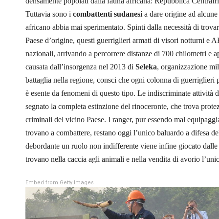
densamente popolati dalla fauna africana: Repubblica Centra
Tuttavia sono i
combattenti sudanesi
a dare origine ad alcune 
africano abbia mai sperimentato. Spinti dalla necessità di trovar
Paese d’origine, questi guerriglieri armati di visori notturni e A
nazionali, arrivando a percorrere distanze di 700 chilometri e a
causata dall’insorgenza nel 2013 di
Seleka
, organizzazione mil
battaglia nella regione, consci che ogni colonna di guerriglieri
è esente da fenomeni di questo tipo. Le indiscriminate attivit
segnato la completa estinzione del rinoceronte, che trova protezi
criminali del vicino Paese. I ranger, pur essendo mal equipaggiat
trovano a combattere, restano oggi l’unico baluardo a difesa del
debordante un ruolo non indifferente viene infine giocato dall
trovano nella caccia agli animali e nella vendita di avorio l’u
Embed from Getty Images