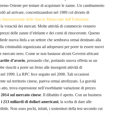
’Estremo Oriente per tentare di acquistare le zanne. Un cambiamento
ardò ad arrivare, concretizzandosi nel 1989 col divieto di
nternazionale delle Specie Minacciate dall’Estinzione
la voracità dei mercati. Molte attività di commercio vennero
ezzi delle zanne d’elefante e dei corni di rinoceronte. Questo
 diede nuova linfa a un settore che sembrava ormai destinato alla
della criminalità organizzata ad adoperarsi per porre in essere nuovi
te mercato nero. Come se non bastasse alcuni Governi africani
artite d’avorio
, pensando che, portando nuova offerta su un
 riusciti a porre un freno alle insorgenti attività di
 nel 1999. La RPC fece seguito nel 2008. Tali occasioni
te sul territorio cinese, pareva ormai atrofizzato. La gravità
n atto, trova espressione nell’esorbitante variazione di prezzo
 2014 sul mercato cinese
. Il dibattito è aperto. Con un business
e i 213 miliardi di dollari americani
, la scelta di dare alle
ile. Non sono pochi, infatti, i sostenitori della tesi secondo cui