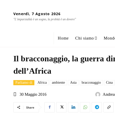
Venerdì, 7 Agosto 2026
"L'imparzialità è un sogno, la probità è un dovere"
Home
Chi siamo
Mond
Il bracconaggio, la guerra d
dell’Africa
Parliamo di
Africa
ambiente
Asia
bracconaggio
Cina
30 Maggio 2016
Andrea
Share