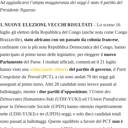
Ad aggiudicarsi l’ampia maggioranza dei seggi è stato il partito del
Presidente Nguesso
1. NUOVE ELEZIONI, VECCHI RISULTATI
– Lo scorso 16
luglio gli elettori della Repubblica del Congo (anche nota come Congo
Brazzaville),
stato africano con un passato da
colonia francese
,
confinante con la più nota Repubblica Democratica del Congo, hanno
partecipato al primo turno delle legislative, per eleggere il
nuovo
Parlamento
del Paese. I risultati ufficiali, comunicati il 21 luglio
hanno visto una
schiacciante vittoria
del partito di governo
, il
Parti
Congolaise du Travail
(PCT), a cui sono andati 70 dei seggi già
assegnati al primo turno. Altri 28 candidati sono invece passati al
ballottaggio, mentre i
due partiti d’opposizione
, l’
Union des
Démocrates
Humanistes-Yuki
(UDH-YUKI) ed l’
Union Panafricaine
pour la Démocratie Sociale
(UPDS) hanno ottenuto rispettivamente
sette (UDH-YUKI) e tre (UPDS) seggi, e solo dieci candidati totali
sono passati ai ballottaggi. Questo squilibrio a favore del PCT
non è