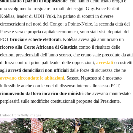
soddisfatto i partiti di opposizione
, che hanno denunciato brogli e
uno svolgimento irregolare in molti dei seggi. Guy-Brice Parfait
Kolélas, leader di UDH-Yuki, ha parlato di scontri in diverse
circoscrizioni nel nord del Congo; a Pointe-Noire, la seconda città del
Paese e vera e propria capitale economica, sono stati visti deputati del
PCT
bruciare schede elettorali
. Kolélas aveva
già annunciato
un
ricorso alla Corte Africana di Giustizia
contro il risultato delle
elezioni presidenziali dell’anno scorso, che erano state precedute da atti
di forza contro i principali leader delle opposizioni,
arrestati
o costretti
agli
arresti domiciliari non ufficiali
dalle forze di sicurezza che ne
avevano circondate le abitazioni
. Sassou Nguesso si è mostrato
inflessibile anche con le voci di dissenso interne allo stesso PCT,
rimuovendo dal loro incarico
due ministri
che avevano manifestato
perplessità sulle modifiche costituzionali proposte dal Presidente.
Embed from Getty Images