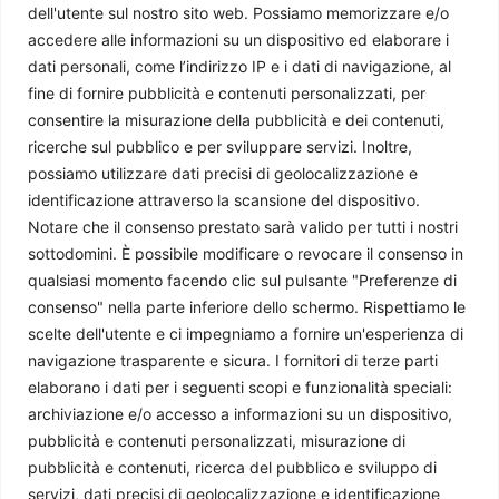
dell'utente sul nostro sito web. Possiamo memorizzare e/o
accedere alle informazioni su un dispositivo ed elaborare i
dati personali, come l’indirizzo IP e i dati di navigazione, al
È arrivato George Weah!
fine di fornire pubblicità e contenuti personalizzati, per
Caterina Pucci
-
29 Dicembre 2017
consentire la misurazione della pubblicità e dei contenuti,
ricerche sul pubblico e per sviluppare servizi. Inoltre,
possiamo utilizzare dati precisi di geolocalizzazione e
identificazione attraverso la scansione del dispositivo.
Notare che il consenso prestato sarà valido per tutti i nostri
sottodomini. È possibile modificare o revocare il consenso in
qualsiasi momento facendo clic sul pulsante "Preferenze di
consenso" nella parte inferiore dello schermo. Rispettiamo le
scelte dell'utente e ci impegniamo a fornire un'esperienza di
navigazione trasparente e sicura. I fornitori di terze parti
elaborano i dati per i seguenti scopi e funzionalità speciali:
Giappone: Abe batte il tifone (e gli avversari)
archiviazione e/o accesso a informazioni su un dispositivo,
Simone Pelizza
-
24 Ottobre 2017
pubblicità e contenuti personalizzati, misurazione di
pubblicità e contenuti, ricerca del pubblico e sviluppo di
servizi, dati precisi di geolocalizzazione e identificazione