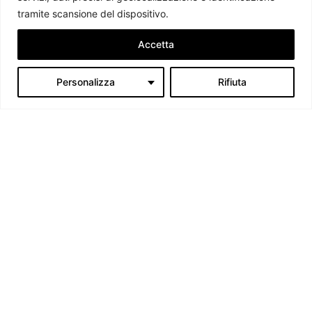
tramite scansione del dispositivo.
Accetta
Personalizza
Rifiuta
Kirghizistan: la vittoria di Jeenbekov non dispiace all’Europa
Simone Pelizza
-
16 Ottobre 2017