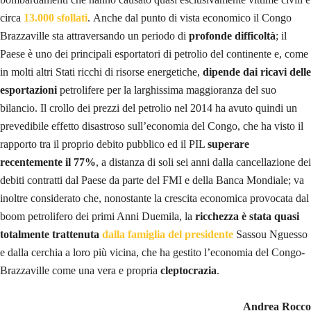
circa
13.000 sfollati
.
Anche dal punto di vista economico il Congo
Brazzaville sta attraversando un periodo di
profonde difficoltà
; il
Paese è uno dei
principali esportatori
di petrolio del continente e, come
in molti altri Stati ricchi di risorse energetiche,
dipende dai ricavi delle
esportazioni
petrolifere per la larghissima maggioranza del suo
bilancio. Il crollo dei prezzi del petrolio nel 2014 ha avuto quindi un
prevedibile
effetto disastroso
sull’economia del Congo, che ha visto il
rapporto tra il proprio debito pubblico ed il PIL
superare
recentemente il 77%
, a distanza di soli sei anni dalla cancellazione dei
debiti contratti dal Paese da parte del FMI e della Banca Mondiale; va
inoltre considerato che, nonostante la crescita economica provocata dal
boom petrolifero dei primi Anni Duemila, la
ricchezza è stata quasi
totalmente trattenuta
dalla famiglia del presidente
Sassou Nguesso
e dalla cerchia a loro più vicina, che ha gestito l’economia del Congo-
Brazzaville come una vera e propria
cleptocrazia
.
Andrea Rocco