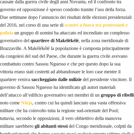
causate dalla guerra civile degli anni Novanta, ed il confronto tra
governo ed opposizione è spesso condotto tramite l’uso della forza.
Due settimane dopo l’annuncio dei risultati delle elezioni presidenziali
del 2016, nel corso di una serie di
scontri a fuoco tra protestanti e
polizia
un gruppo di uomini ha attaccato ed incendiato un complesso
governativo del
quartiere di Makélékélé
, nella zona meridionale di
Brazzaville. A Makélékélé la popolazione è composta principalmente
da congolesi del sud del Paese, che durante la guerra civile avevano
combattuto contro Sassou Nguesso e che per questo dopo la sua
vittoria erano stati costretti ad abbandonare le loro case mentre il
quartiere veniva
saccheggiato dalle milizie
del presidente vincitore. Il
governo di Sassou Nguesso ha identificato gli autori materiali
dell’attacco all’edificio governativo nei membri di un
gruppo di ribelli
noto come
Ninja
, contro cui ha quindi lanciato una vasta offensiva
militare che ha coinvolto tutta la regione sud-orientale del Pool;
tuttavia, secondo le opposizioni, il vero obbiettivo della manovra
militare sarebbero
gli abitanti stessi
del Congo meridionale, colpiti da
bombardamenti che hanno causato quasi esclusivamente vittime civili e