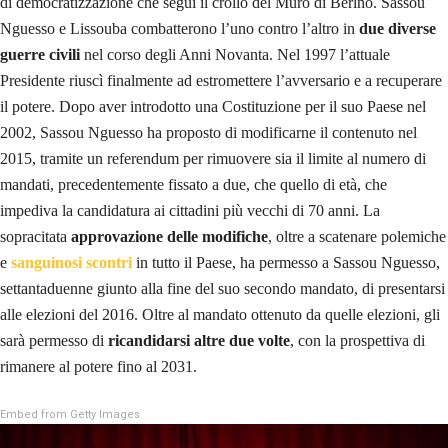
di democratizzazione che seguì il crollo del Muro di Berlno. Sassou
Nguesso e Lissouba combatterono l’uno contro l’altro in
due diverse
guerre civili
nel corso degli Anni Novanta. Nel 1997 l’attuale
Presidente riuscì finalmente ad estromettere l’avversario e a recuperare
il potere. Dopo aver introdotto una Costituzione per il suo Paese nel
2002, Sassou Nguesso ha proposto di modificarne il contenuto nel
2015, tramite un referendum per rimuovere sia il limite al numero di
mandati, precedentemente fissato a due, che quello di età, che
impediva la candidatura ai cittadini più vecchi di 70 anni. La
sopracitata
approvazione delle modifiche
, oltre a scatenare polemiche
e
sanguinosi scontri
in tutto il Paese, ha permesso a Sassou Nguesso,
settantaduenne giunto alla fine del suo secondo mandato, di presentarsi
alle elezioni del 2016. Oltre al mandato ottenuto da quelle elezioni, gli
sarà permesso di
ricandidarsi altre due volte
, con la prospettiva di
rimanere al potere fino al 2031.
Embed from Getty Images