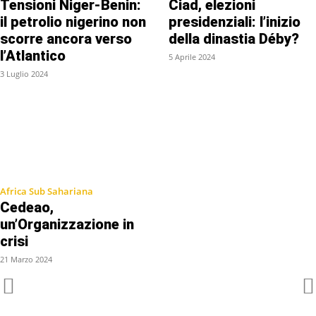
Tensioni Niger-Benin:
Ciad, elezioni
il petrolio nigerino non
presidenziali: l’inizio
scorre ancora verso
della dinastia Déby?
l’Atlantico
5 Aprile 2024
3 Luglio 2024
Africa Sub Sahariana
Cedeao,
un’Organizzazione in
crisi
21 Marzo 2024