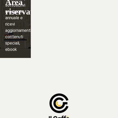
Area
sottoscrivi
riservata
una quota
annuale e
ricevi
aggiornamenti,
contenuti
speciali,
ebook
Iscriviti
⟶