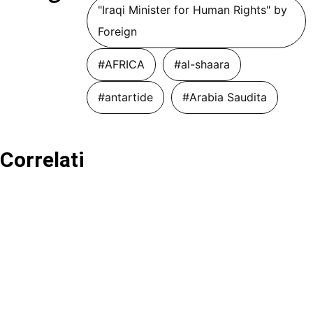
"Iraqi Minister for Human Rights" by
Foreign
#AFRICA
#al-shaara
#antartide
#Arabia Saudita
Correlati