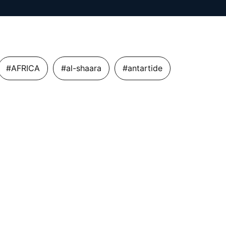
#AFRICA
#al-shaara
#antartide