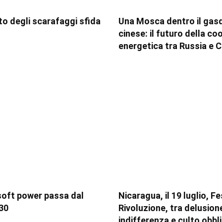
tito degli scarafaggi sfida
Una Mosca dentro il gas
cinese: il futuro della c
energetica tra Russia e C
soft power passa dal
Nicaragua, il 19 luglio, F
30
Rivoluzione, tra delusion
indifferenza e culto obbl