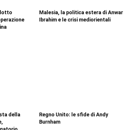
dotto
Malesia, la politica estera di Anwar
ooperazione
Ibrahim e le crisi mediorientali
ina
esta della
Regno Unito: le sfide di Andy
e,
Burnham
igatorio