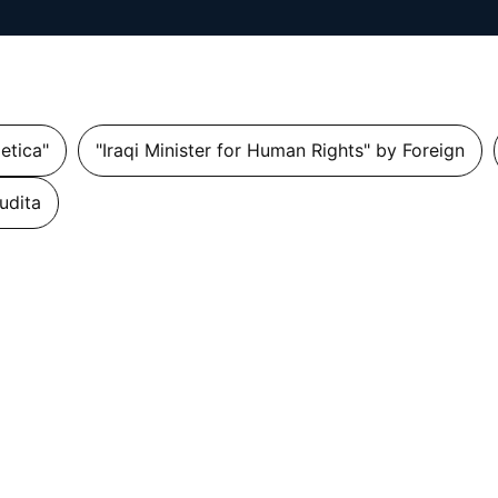
getica"
"Iraqi Minister for Human Rights" by Foreign
udita