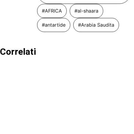
#AFRICA
#al-shaara
#antartide
#Arabia Saudita
Correlati