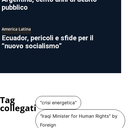
pubblico
America Latina
Ecuador, pericoli e sfide per il
“nuovo socialismo”
Tag
"crisi energetica"
collegati
"Iraqi Minister for Human Rights" by
Foreign