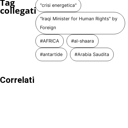
Tag
"crisi energetica"
collegati
"Iraqi Minister for Human Rights" by
Foreign
#AFRICA
#al-shaara
#antartide
#Arabia Saudita
Correlati