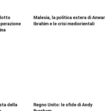
dotto
Malesia, la politica estera di Anwar
ooperazione
Ibrahim e le crisi mediorientali
ina
esta della
Regno Unito: le sfide di Andy
e,
Burnham