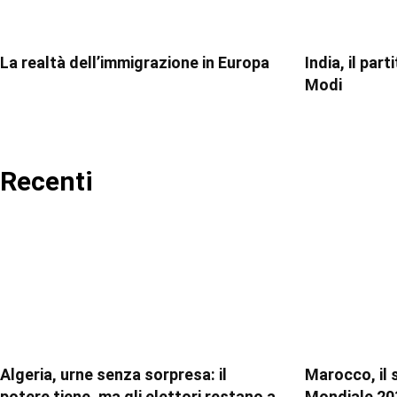
La realtà dell’immigrazione in Europa
India, il par
Modi
Recenti
Algeria, urne senza sorpresa: il
Marocco, il 
potere tiene, ma gli elettori restano a
Mondiale 20