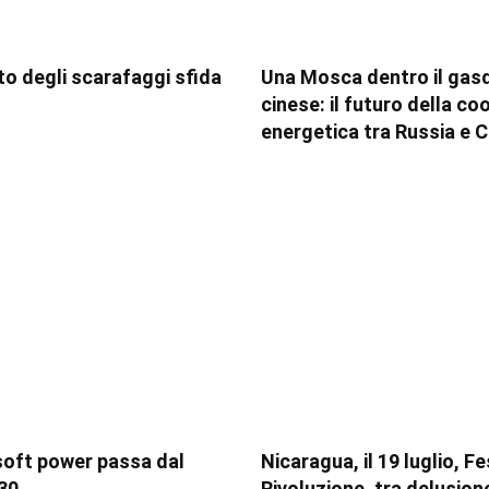
tito degli scarafaggi sfida
Una Mosca dentro il gas
cinese: il futuro della c
energetica tra Russia e C
soft power passa dal
Nicaragua, il 19 luglio, F
30
Rivoluzione, tra delusion