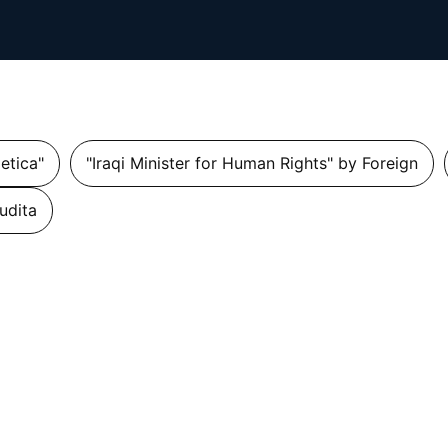
getica"
"Iraqi Minister for Human Rights" by Foreign
udita