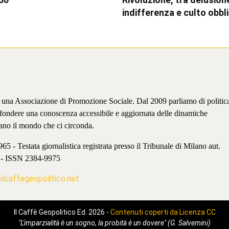
indifferenza e culto obbl
è una Associazione di Promozione Sociale. Dal 2009 parliamo di politic
iffondere una conoscenza accessibile e aggiornata delle dinamiche
ano il mondo che ci circonda.
 - Testata giornalistica registrata presso il Tribunale di Milano aut.
 - ISSN 2384-9975
lcaffegeopolitico.net
Il Caffè Geopolitico Ed. 2026 -
Contenuti coperti da Licenza CC
"L'imparzialità è un sogno, la probità è un dovere" (G. Salvemini)