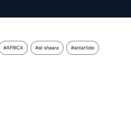
#AFRICA
#al-shaara
#antartide