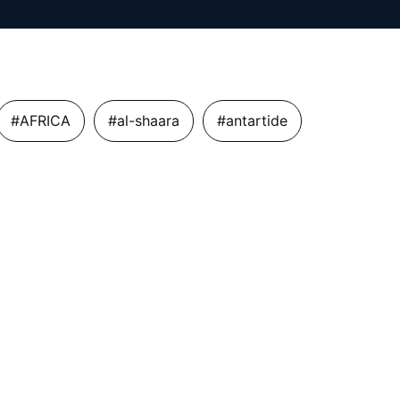
#AFRICA
#al-shaara
#antartide