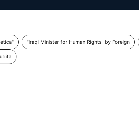
getica"
"Iraqi Minister for Human Rights" by Foreign
udita